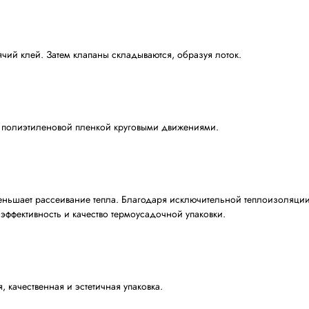
ки размещает продукцию на линиях.
и с желаемым форматом (например 4х3), обеспечивая ста
 размещаются на картоне.
а лоток)
а наносится горячий клей. Затем клапаны складываются, о