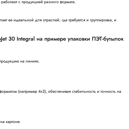
ковок в минуту. Секрет эффективности в технологии нанес
При этом конструкция машины исключает необходимость
Таким образом товар движется по конвейеру без останов
ственно повышает его скорость. Машина поддерживает 
вность рабочего цикла.
но было легко перенастроить на другой тип товара или 
аний, которые работают с продукцией разного формата.
еров, что делает ее идеальной для отраслей, где требу
шина WrapJet 30 Integral на примере уп