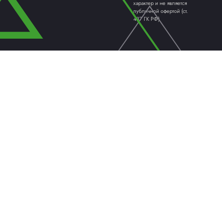
Ведущий менеджер по прод
Опыт работы более 5 лет
Эксперт в области упаков
Паллетообмотчики и
Формовщики и закл
Оборудование для о
Термоусадочные м
ПАЛЛЕТООБМОТЧИКИ /
КАРТО
ПАЛЛЕТОУПАКОВЩИКИ
ОБОРУ