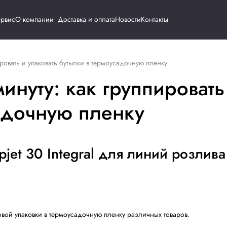
Каталог
Сервис
О компании
Доставка и о
уту: как группировать и упаковать бутылки в термоусадоч
к в минуту: как гру
рмоусадочную пленк
re Wrapjet 30 Integral для
ас.