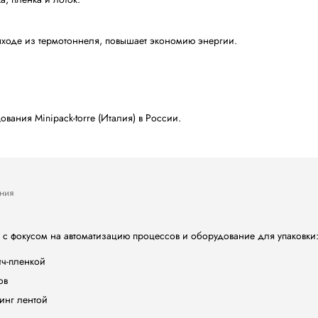
но расположенным техническим отметкам смена формата 
мотрите на видео
ковки в термоусадочную пленку WrapJet 30 Integral