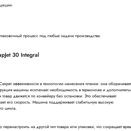
шина для групповой упаковки в термоусадочную пленку ра
 упаковки продукции
:
адаптировать упаковочный процесс под любые задачи п
-torre WrapJet 30 Integral