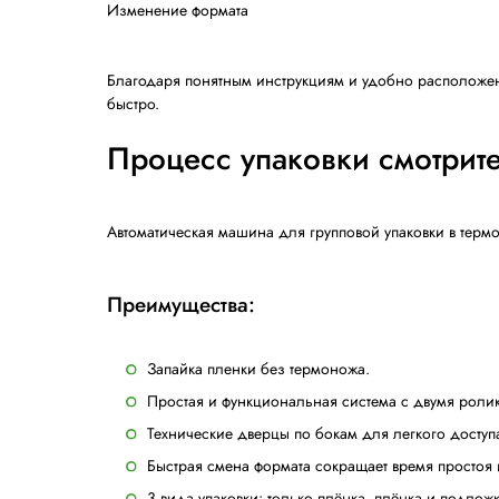
Оборачивание бутылок пленкой
На этом этапе сгруппированные бутылки
Термоусадка в тоннеле
Благодаря двойной нагревательной каме
высокой скорости тоннель обеспечивает 
Готовый продукт
Результат: сгруппированные бутылки в пл