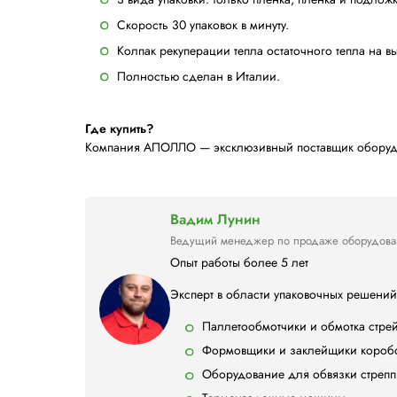
Изменение формата
Благодаря понятным инструкциям и удоб
быстро.
Процесс упаковки с
Автоматическая машина для групповой упа
Преимущества:
Запайка пленки без термоножа.