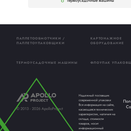
Простая и функциональная система
Технические дверцы по бокам для л
Быстрая смена формата сокращает 
3 вида упаковки: только плёнка, пл
Скорость 30 упаковок в минуту.
Колпак рекуперации тепла остаточн
Полностью сделан в Италии.
Где купить?
Компания АПОЛЛО — эксклюзивный постав
Вадим Лунин