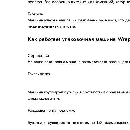
WrapJet 30 Integral производит до 30 упа
вокруг товара непрерывным движением. 
операциях по обрезке и запайке пленки. 
бесперебойный процесс упаковки и суще
производительность, гарантируя непреры
Быстрая настройка
Машина спроектирована так, чтобы ее мож
простоя. Это особенно выгодно для комп
Гибкость
Машина упаковывает пачки различных разм
индивидуальная упаковка.
Как работает упаковочная ма