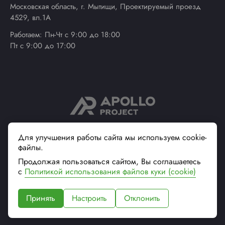
Московская область, г. Мытищи, Проектируемый проезд
4529, вл.1А
Работаем: Пн-Чт с 9:00 до 18:00
Пт с 9:00 до 17:00
© 2013 - 2026 ApolloProject
Для улучшения работы сайта мы используем cookie-
файлы.
Надежный поставщик
современной упаковки
Продолжая пользоваться сайтом, Вы соглашаетесь
Вся информация на сайте, касающаяся технических
с
Политикой использования файлов куки (cookie)
характеристик, наличия на складе, стоимости товаров, носит
информационный характер и не является публичной офертой (ст.
Принять
Настроить
Отклонить
437 ГК РФ)