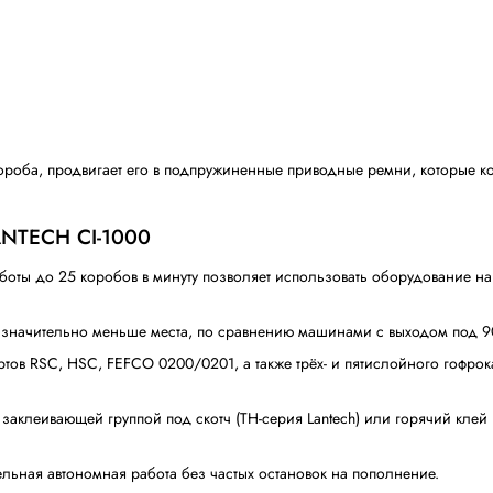
ности при штабелировании, если их стороны не
ствующих формированию коробов с прямыми углами: испо
привести к деформации формы коробов и их замятию в фо
я с этими проблемами благодаря точному контролю кажд
но сложенного ровного короба, изготовленного с макси
дывает ровные коробки
 магазин, и до выхода из формирователя в виде правиль
 магазина и ровно раскрывает ее. Клапана закрываются до