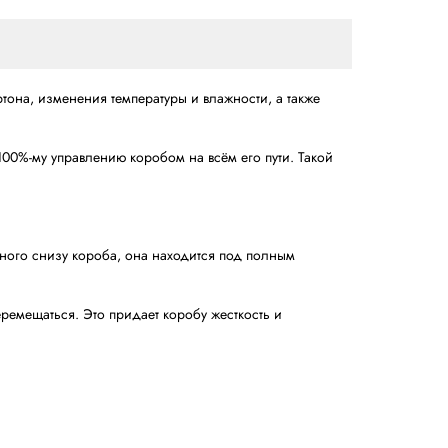
е, предназначенное для интенсивных упаковочных лини
 заготовок. Благодаря этому формовщик занима
 с различными форматами и типами коробов.
абелируются и защищают продукцию внутри.