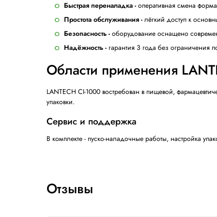
90° углы со всех четырех сторон!
Толкатель, размещенный параллельно за
через заклеивающее устройство.
Преимущества формовщика к
Максимальная производительность