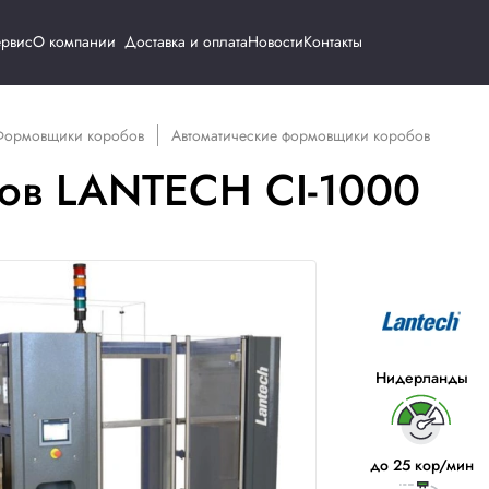
Каталог
Сервис
О компании
Доставка и о
удование
Формовщики коробов
Автоматические 
оробов LANTECH С
ИК