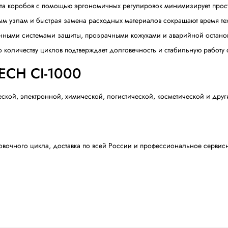
дней стенке короба, продвигает его в подпружиненные
оробов LANTECH CI-1000
 -
скорость работы до 25 коробов в минуту позволяет ис