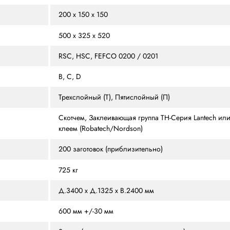
ЗЫВЫ
ОСОБЕННОСТИ
ПОХОЖИЕ МОДЕЛИ
ЛИЦ
25 кор/мин
3 Фазы + З + Н, 400 В, 
В, мм
200 х 150 х 150
хВ, мм
500 х 325 х 520
RSC, HSC, FEFCO 0200 
B, C, D