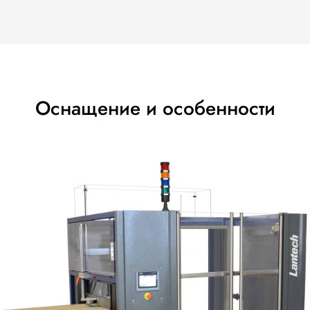
вщик занимает значительно меньше места, по сравнению
обов стандартов RSC, HSC, FEFCO 0200/0201, а также тр
мм.
ть оснащения заклеивающей группой под скотч (TH-серия
аготовок. Длительная автономная работа без частых оста
я смена формата коробов с помощью эргономичных регу
ступ к основным узлам и быстрая замена расходных мат
щено современными системами защиты, прозрачными кож
ограничения по количеству циклов подтверждает долгов
я LANTECH CI-1000