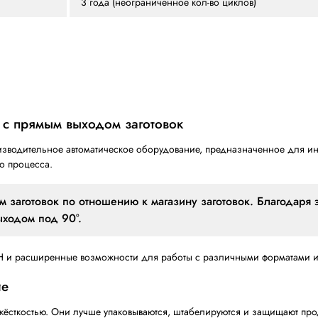
Трехслойный (Т), Пятис
Скотчем, Заклеивающая 
клеем (Robatech/Nordso
200 заготовок (приблиз
725 кг
Д.3400 х Д.1325 х В.24
600 мм +/-30 мм
3 года (неограниченное 