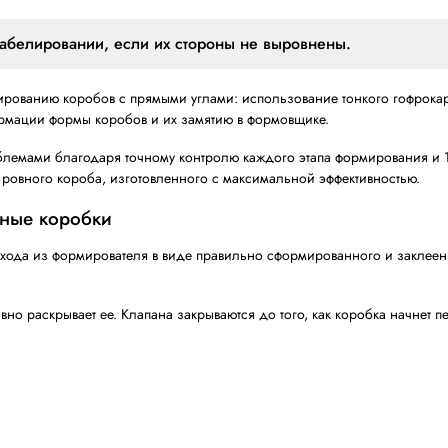
 СI-1000 с прямым выходом заготовок
то высокопроизводительное автоматическое оборудовани
ть упаковочного процесса.
ым выходом заготовок по отношению к магазину
шинами с выходом под 90°.
ологии LANTECH и расширенные возможности для работы
ют значение
трукционной жёсткостью. Они лучше упаковываются, шт