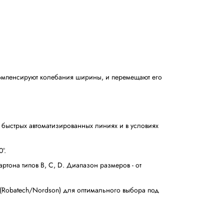
 выровнены.
льзование тонкого гофрокартона, изменения температуры
рмовщике.
ого этапа формирования и 100%-му управлению коробом 
мальной эффективностью.
но сформированного и заклеенного снизу короба, она на
 того, как коробка начнет перемещаться. Это придает ко