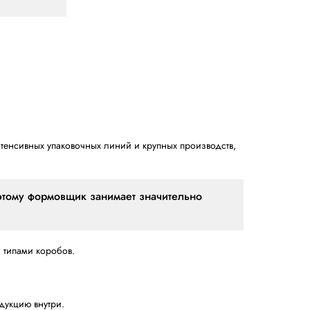
лойный (П)
группа TH-Серия Lantech или Горячи
n)
ительно)
00 мм
кол-во циклов)