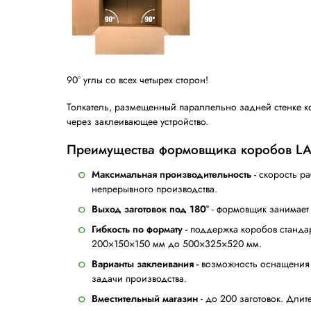
Факт: коробки теряют 30% проч
Однако существует ряд факторов, препят
отклонения в размерах заготовок могут 
Формовщики коробов Lantech справляютс
подход гарантирует получение качествен
Как формовщик Lantech скла
С момента, когда заготовка поступает в
контролем.
Уникальный захват вынимает заготовку из
прочность.