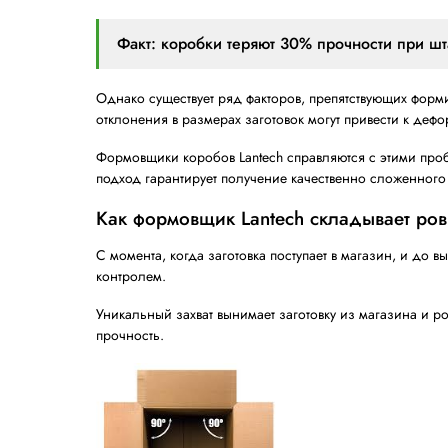
Описание
Формовщик коробов LANTECH
Формовщик коробов LANTECH СI-1000 - э
где важна скорость, надёжность и гибкос
Модель LANTECH СI-1000 с прям
меньше места, по сравнению ма
Модель сочетает в себе передовые техн
Почему ровные коробки име
Короба с прямыми углами обладают конс