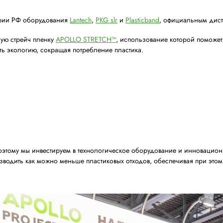
бов
ми на территории РФ оборудования
Lantech
,
PKG slr
и
Pl
сокоэффективную стрейч пленку
APOLLO STRETCH™
, исп
зволит сохранять экологию, сокращая потребление пласти
ите:
уда
вис