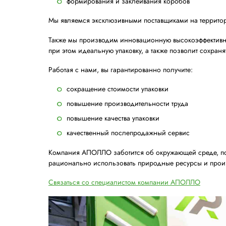
обмотки в стрейч пленку
обвязки лентами
формирования и заклеивания коро
Мы являемся эксклюзивными поставщика
Также мы производим инновационную вы
при этом идеальную упаковку, а также по
Работая с нами, вы гарантированно получ
сокращение стоимости упаковки
повышение производительности тр
повышение качества упаковки
качественный послепродажный сер