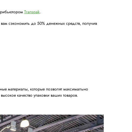
asticband
, официальным дистрибьютором
Transpak
.
ользование которой поможет вам сэкономить до 50% ден
ка.