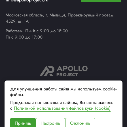
Московская область, г. Мытищи, Проектируемый проезд
4529, вл.1А
Работаем: Пн-Чт с 9:00 до 18:00
Пт с 9:00 до 17:00
© 2013 - 2026 ApolloProject
Для улучшения работы сайта мы используем cookie-
файлы.
Надежный поставщик
современной упаковки
Продолжая пользоваться сайтом, Вы соглашаетесь
Вся информация на сайте, касающаяся технических
с
Политикой использования файлов куки (cookie)
характеристик, наличия на складе, стоимости товаров, носит
информационный характер и не является публичной офертой (ст.
Принять
Настроить
Отклонить
437 ГК РФ)