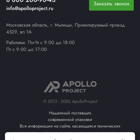
Заказать звонок
info@apolloproject.ru
Московская область, г. Мытищи, Проектируемый проезд
4529, вл.1А
Работаем: Пн-Чт с 9:00 до 18:00
Пт с 9:00 до 17:00
© 2013 - 2026 ApolloProject
Надежный поставщик
современной упаковки
Вся информация на сайте, касающаяся технических
характеристик, наличия на складе, стоимости товаров, носит
информационный характер и не является публичной офертой (ст.