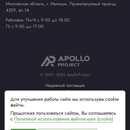
Московская область, г. Мытищи, Проектируемый проезд
4529, вл.1А
Работаем: Пн-Чт с 9:00 до 18:00
Пт с 9:00 до 17:00
© 2013 - 2026 ApolloProject
Надежный поставщик
современной упаковки
Вся информация на сайте, касающаяся технических
Для улучшения работы сайта мы используем cookie-
характеристик, наличия на складе, стоимости товаров, носит
файлы.
информационный характер и не является публичной офертой (ст.
Продолжая пользоваться сайтом, Вы соглашаетесь
437 ГК РФ)
с
Политикой использования файлов куки (cookie)