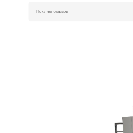
контролем.
Уникальный захват вынимает заготовку из
прочность.
90° углы со всех четырех сторон