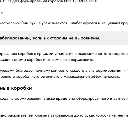
CH MFC-2000
венное влияние на стоимость транспортировки.
сменой формата (Multi-Format Case Erector) обеспечивае
 установку
до 4 магазинов заготовок
для прои
ерах электронной коммерции и логистики.
гим оборудованием упаковочной линии.