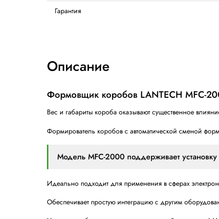
Тип гофры
Количество слоёв
Нижнее заклеивание короба
Ёмкость магазина
Вес машины, кг
Размеры оборудования ДхШхВ, мм
Высота выхода коробок
Гарантия