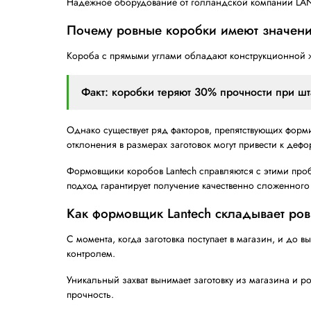
Описание
Формовщик коробов LANTE
Вес и габариты короба оказывают сущест
Формирователь коробов с автоматической 
Модель MFC-2000 поддерживает
Идеально подходит для применения в сф
Обеспечивает простую интеграцию с дру