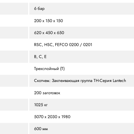
ЗЫВЫ
ОСОБЕННОСТИ
ПОХОЖИЕ МОДЕЛИ
ЛИЦ
до 16 кор/мин
3 Фазы + З + Н, 400 В, 
6 бар
В, мм
200 х 150 х 150
хВ, мм
620 х 450 х 650
RSC, HSC, FEFCO 0200 