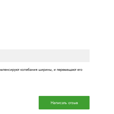
0200, 0201.
абелируются и защищают продукцию внутри.
 выровнены.
льзование тонкого гофрокартона, изменения температуры
рмовщике.
ого этапа формирования и 100%-му управлению коробом 
мальной эффективностью.
но сформированного и заклеенного снизу короба, она на