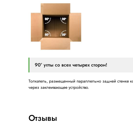
Надежное оборудование от голландской
Почему ровные коробки име
Короба с прямыми углами обладают конс
Факт: коробки теряют 30% проч
Однако существует ряд факторов, препят
отклонения в размерах заготовок могут 
Формовщики коробов Lantech справляютс
подход гарантирует получение качествен
Как формовщик Lantech скла
С момента, когда заготовка поступает в