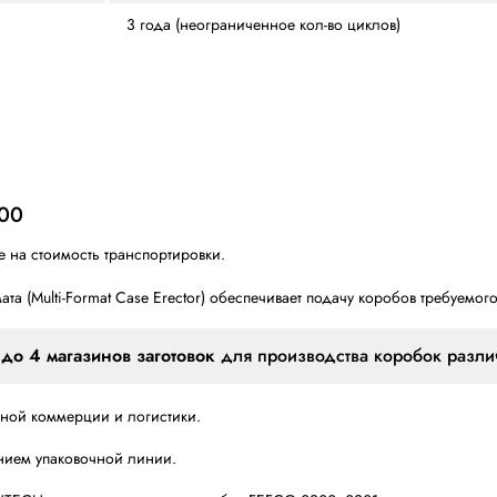
B, C, Е
Трехслойный (Т)
Скотчем: Заклеивающая 
200 заготовок
1025 кг
5070 x 2030 x 1980
600 мм
3 года (неограниченное 