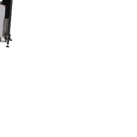
 приводные ремни, которые компенсируют колебания шир
обенности