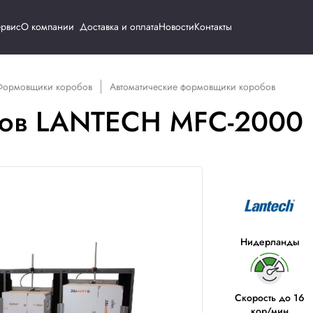
Каталог
Сервис
О компании
Доставка и о
удование
Формовщики коробов
Автоматические 
оробов LANTECH 
ИК