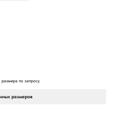
группа TH-Серия Lantech
кол-во циклов)