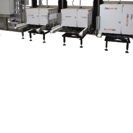
дней стенке короба, продвигает его в подпружиненные
Оснащение и ос