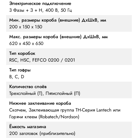
Электрическое подключение
3 Фазы + З + Н, 400 В, 50 Гц
Мин. размеры короба (внешние) ДхШхВ, мм
200 х 150 х 150
Макс. размеры короба (внешние) ДхШхВ, мм
620 х 450 х 650
Тип коробок
RSC, HSC, FEFCO 0200 / 0201
Тип гофры
B, C, D
Количество слоёв
Трехслойный (Т), Пятислойный (П)
Нижнее заклеивание короба
Скотчем, Заклеивающая группа TH-Серия Lantech или
Горячи клеем (Robatech/Nordson)
Ёмкость магазина
200 заготовок (приблизительно)