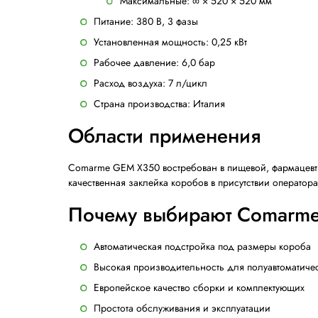
Гибкость и удобство настройки
Автоматическая регулировка под размеры
Оператору достаточно закрыть клапана и
Качественная сборка и надежность
Прочная конструкция, приводные ремни с
Минимальные требования к обслужива
Простая конструкция и легкий доступ к 
Технические характ
Тип: полуавтоматический заклейщик
Производительность: до 600 короб
Тип ленты: клейкая лента ПВХ, шир
Регулировка: автоматическая по ши