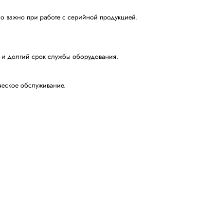
клапана, после наполнения короба, и проталкивает коро
и заклеивает короб сверху и снизу.
GEM X350
кое подстраивание под ширину и высоту короба, а также
я надежную и быструю заклейку коробов.
м для предприятий с умеренным потоком упаковки и нео