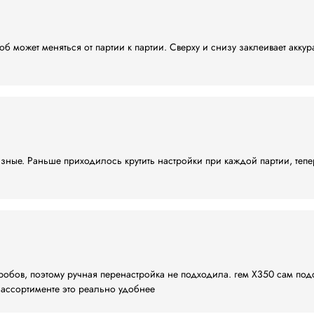
Comarme GEM X350?
змеры короба
олуавтоматических линий
мплектующих
ации
зного формата
оставка по всей России
иалисты помогут подобрать оптимальное решение для в