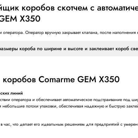
150 х 130 х 100
∞ х 520 х 520
22 метра / мин
 заклейщик коробов скотче
omarme GEM X350