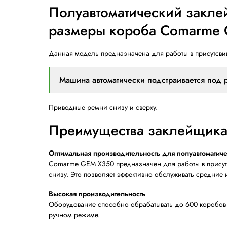
Мин. размеры короба ДхШхВ, мм
Макс. размеры короба ДхШхВ, мм
Скорость перемещения коробов
Описание
Полуавтоматический
размеры короба C