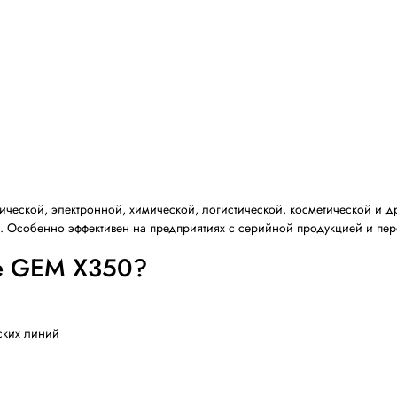
 короба позволяет быстро переходить между партиями р
 протолкнуть короб в заклейщик — машина выполнит ост
верху и снизу, а также европейские комплектующие обе
нию
основным узлам позволяют быстро производить замену р
еристики
 коробов скотчем
ов/час
ина 50 мм или 75 мм
рине и высоте короба