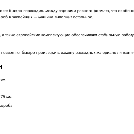
 в присутсвии оператора. Оператор вручную закрывает 
ается под размеры короба по ширине и высоте 
лейщика коробов Comarme 
олуавтоматических линий
ты в присутствии оператора и обеспечивает автоматичес
ивать средние и небольшие потоки упаковки, обеспечива
 600 коробов в час, что делает его идеальным решение