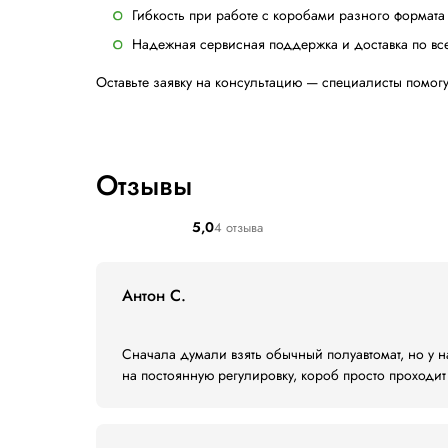
Габариты короба:
Минимальные: 150 × 130 × 1
Максимальные: ∞ × 520 × 52
Питание: 380 В, 3 фазы
Установленная мощность: 0,25 кВт
Рабочее давление: 6,0 бар
Расход воздуха: 7 л/цикл
Страна производства: Италия
Области применени
Comarme GEM X350 востребован в пищевой
качественная заклейка коробов в присут