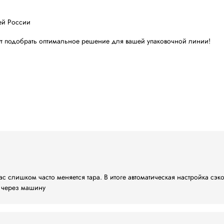
00 мм
0 мм
я
, фармацевтической, электронной, химической, логисти
ствии оператора. Особенно эффективен на предприятиях