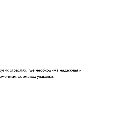
азного формата, что особенно важно при работе с сери
альное.
спечивают стабильную работу и долгий срок службы обо
асходных материалов и техническое обслуживание.