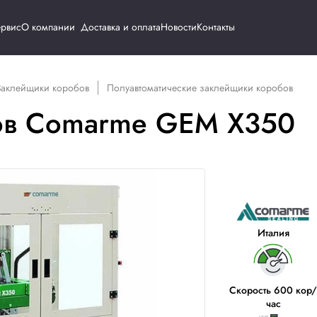
Каталог
Сервис
О компании
Доставка и о
удование
Заклейщики коробов
Полуавтоматическ
оробов Comarme G