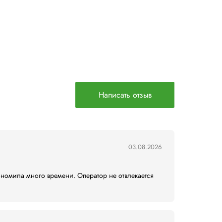
ческой, косметической и других отраслях, где необход
 с серийной продукцией и переменным форматом упаковки