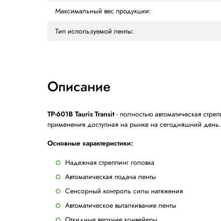
Протяжка ленты:
Выталкивание петли (обвязка без проду
Высота рабочей поверхности:
Максимальный размер упаковки (Ширин
Минимальный размер упаковки (Ширин
Скорость конвейера:
Электрическое подлючение:
Максимальный вес продукции:
Тип используемой ленты: