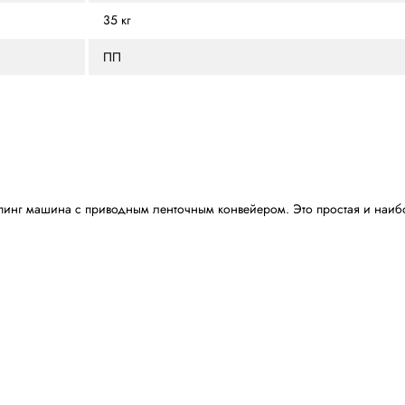
Автоматическая
кции):
Есть, автоматическое
820 мм
а х Высота), мм
750 х 530 мм (для арки
а х Высота), мм
250 х 20 х 250 мм
30 метров в минуту
220 В - 50 Гц - 1 Фаза (0,
35 кг
ПП