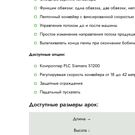
Описание
ТР-601B Tauris Transit
- полностью автом
применения доступная на рынке на сег
Основные характеристики:
Надежная стреппинг головка
Автоматическая подача ленты
Сенсорный контроль силы натяжен
Автоматическое выталкивание ленты
Откидные верхние конвейеры