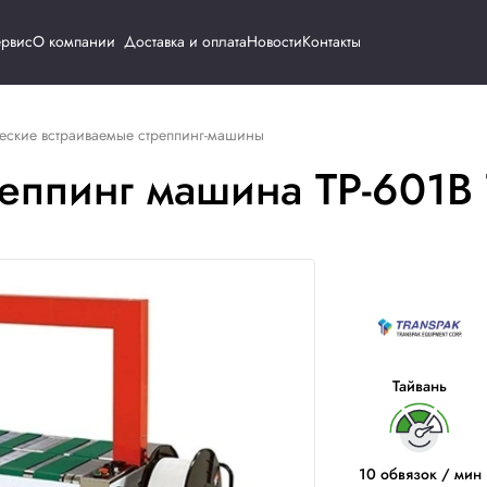
Каталог
Сервис
О компании
Доставка и о
ы
Автоматические встраиваемые стреппинг-машины
я стреппинг машина 