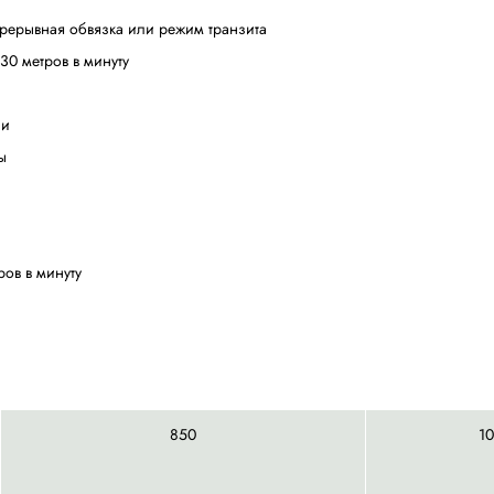
атическая стреппинг машина с приводным ленточным кон
одняшний день.
ия