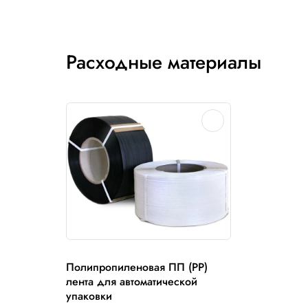
Длина →
Высота ↓
400
600
800
1000
1200