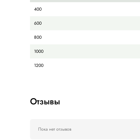
Функции обвязки: одна обвязка, дв
Ленточный конвейер с фиксированн
Управление потоком до и после м
Простое изменение направления п
Выталкиватель конца ленты при ок
Доступные опции:
Контроллер PLC Siemens S1200
Регулируемая скорость конвейера от
Защитные ограждения
Педальный пускатель
Доступные размеры арок: