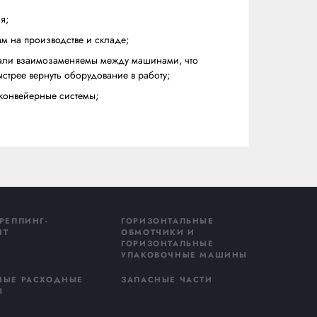
ысотой платформы всего 26 мм для безопасной и удобно
бмотки грузов
оборудования PKG s.r.l. на территории РФ, обеспечив
ехническую поддержку на всех этапах эксплуатации.
вашего бизнеса:
ой настройке предрастяжения;
ация к интенсивным нагрузкам на производстве и складе
орудования PKG: многие детали взаимозаменяемы межд
апасных частях и помогает быстрее вернуть оборудование
и в автоматические линии и конвейерные системы;
сти и эргономики.