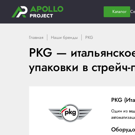
Главная
Наши бренды
PKG
PKG — италья
упаковки в ст