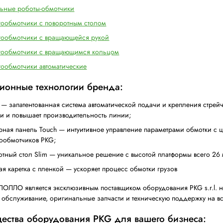
Один из ведущих мировых производителей инновацио
автоматизации процессов обмотки паллет в стрейч-плен
Оборудование PKG в ассортименте А
Мобильные роботы-обмотчики
Паллетообмотчики с поворотным столом
Паллетообмотчики с вращающейся рукой
Паллетообмотчики с вращающимся кольцом
Паллетообмотчики автоматические
Инновационные технологии бренда:
Zephyr — запатентованная система автоматическо
обмотки и повышает производительность линии;
Сенсорная панель Touch — интуитивное управлен