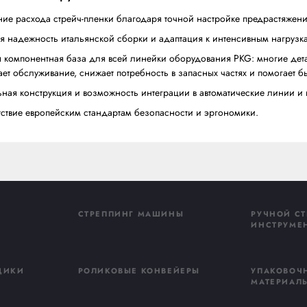
паллетообмотчиков PKG;
Поворотный стол Slim — уникальное решение с в
Двойная каретка с пленкой — ускоряет процесс о
Компания АПОЛЛО является эксклюзивным поставщиком 
гарантийное обслуживание, оригинальные запчасти и т
Преимущества оборудования PKG для 
снижение расхода стрейч-пленки благодаря точн
высокая надежность итальянской сборки и адапт
единая компонентная база для всей линейки об
упрощает обслуживание, снижает потребность в з
модульная конструкция и возможность интеграци
соответствие европейским стандартам безопасно