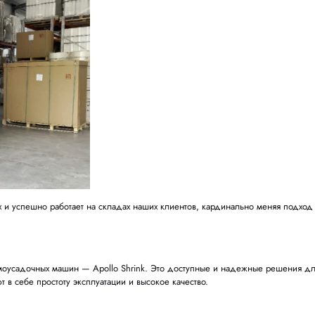
ем не только стабильной работы, но и настоящих прорывов. 
 важная веха в развитии компании.
 Strap™
бильная полуавтоматическая система для вертикальной обвяз
ая стрела, которая самостоятельно проходит под паллетом и в
а. Обвязка занимает всего 30–40 секунд, а вес машины — все