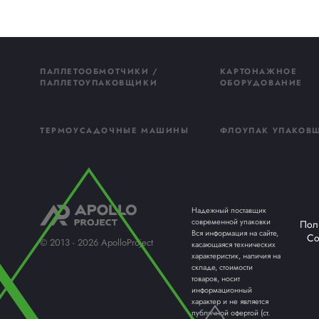
бесперебойную поставку и сервисн
Поставили более 4000 единиц обо
паллет, надёжно зафиксированных д
Выпустили собственную стрейч-пл
70% без потери надёжности упаковк
Помогли более 800 клиентам
налад
федеральных сетей.
С днём рождения, АПОЛЛО
Тринадцать лет — это путь, который мы про
задачи, кто выбирает наши решения и кто д
Впереди — новые контракты, новые проекты
АПОЛЛО
— надёжный поставщик современн
13 лет помогаем доставлять грузы в целости 