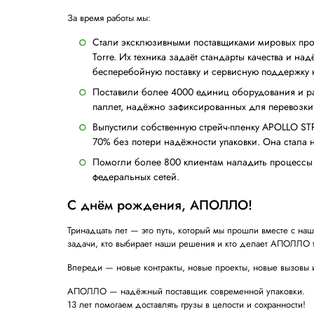
Cobra уже получила высокую оценку на отрас
обвязке грузов.
🔥 Apollo Shrink — новая линейка термоуса
В этом году мы запустили собственный бре
упаковки товаров в термоусадочную пленку, к
Наши достижения за 13 лет
За время работы мы:
Стали эксклюзивными поставщикам
Torre
. Их техника задаёт стандарты