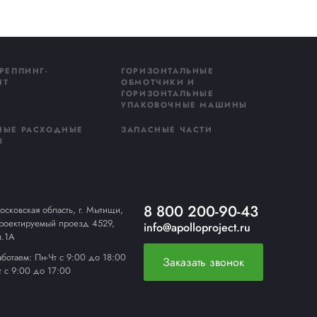
ров стрейч-пленки, десятки тысяч
 целости.
ращать расход материала на 30–
одственников.
роизводств до крупных
ибо каждому, кто доверяет нам свои
ё впереди! 🚀