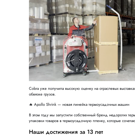
Прошедшие 12 месяцев стали для нас времен
новинки под собственными брендами — и это
🚀 Мобильная стреппинг-система Cobra Apollo
Это наша главная премьера года. Cobra — мо
главная особенность — гибкая телескопическ
наклонов, приседаний и обходов вокруг груз