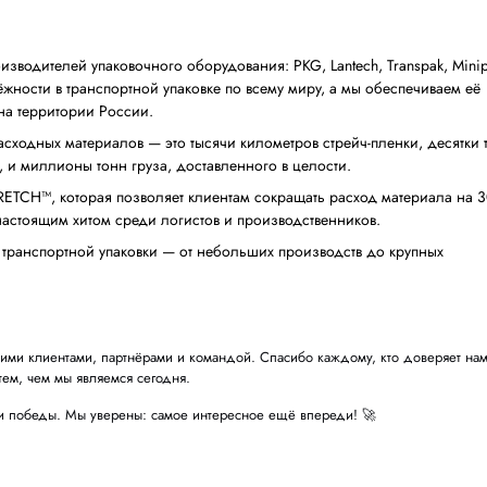
левых выставках и успешно работает на складах наших клиент
дочных машин
нд недорогих термоусадочных машин —
Apollo Shrink
. Это дос
оторые сочетают в себе простоту эксплуатации и высокое кач
и
мировых производителей упаковочного оборудования
 качества и надёжности в транспортной упаковке по всему