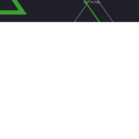
ПАЛЛЕТООБМОТЧИКИ /
КАРТО
ПАЛЛЕТОУПАКОВЩИКИ
ОБОРУ
ТЕРМОУСАДОЧНЫЕ МАШИНЫ
ФЛОУП
Надежный постав
современной упак
Вся информация на
© 2013 - 2026 ApolloProject
касающаяся техни