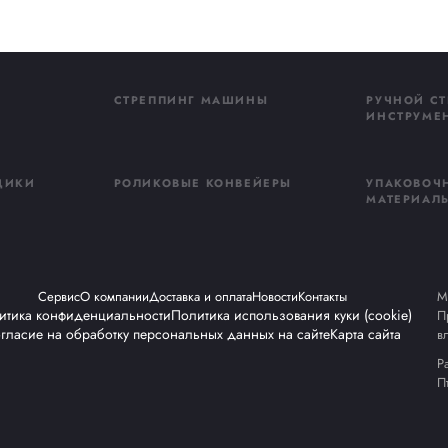
ую поддержку на территории России.
рудования
и расходных материалов — это тысячи километ
ля перевозки, и миллионы тонн груза, доставленного в
енку APOLLO STRETCH™
, которая позволяет клиентам сок
и. Она стала настоящим хитом среди логистов и произв
ить процессы транспортной упаковки — от небольших п
!
шли вместе с нашими клиентами, партнёрами и командой. Спас
елает АПОЛЛО тем, чем мы являемся сегодня.
, новые вызовы и победы. Мы уверены: самое интересное ещ
ой упаковки.
и сохранности!