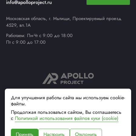
info@apolloproject.ru
Московская область, г. Мытищи, Проектируемый проезд
4529, вл.1А
Работаем: Пн-Чт с 9:00 до 18:00
Пт с 9:00 до 17:00
© 2013 - 2026 ApolloProject
Для улучшения работы сайта мы используем cookie-
файлы.
Надежный поставщик
современной упаковки
Продолжая пользоваться сайтом, Вы соглашаетесь
Вся информация на сайте, касающаяся технических
с
Политикой использования файлов куки (cookie)
характеристик, наличия на складе, стоимости товаров, носит
информационный характер и не является публичной офертой (ст.
Принять
Настроить
Отклонить
437 ГК РФ)