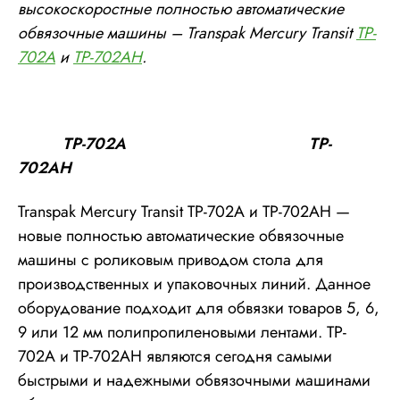
высокоскоростные полностью автоматические
обвязочные машины –
Transpak
Mercury
T
ransit
TP
-
702A
и
TP
-702AH
.
TP-702A
TP-
702AH
Transpak Mercury Transit TP-702A и TP-702AH —
новые полностью автоматические обвязочные
машины с роликовым приводом стола для
производственных и упаковочных линий. Данное
оборудование подходит для обвязки товаров 5, 6,
9 или 12 мм полипропиленовыми лентами. TP-
702A и TP-702AH являются сегодня самыми
быстрыми и надежными обвязочными машинами