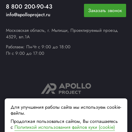
8 800 200-90-43
Заказать звонок
info@apolloproject.ru
Московская область, г. Мытищи, Проектируемый проезд
4529, вл.1А
Работаем: Пн-Чт с 9:00 до 18:00
Пт с 9:00 до 17:00
© 2013 - 2026 ApolloProject
Для улучшения работы сайта мы используем cookie-
файлы.
Надежный поставщик
современной упаковки
Продолжая пользоваться сайтом, Вы соглашаетесь
Вся информация на сайте, касающаяся технических
с
Политикой использования файлов куки (cookie)
характеристик, наличия на складе, стоимости товаров, носит