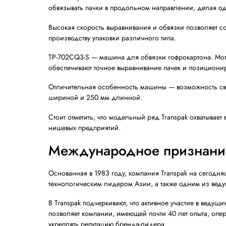
минимизируя риски повреждений при тра
дистрибьюторов.
Линейка решений д
Помимо TP-733VTSP, компания представи
TP-CIL
— интеллектуальную систему обвя
точность упаковки. Это полностью электр
обвязывать пачки в продольном направл
Высокая скорость выравнивания и обвязк
производству упаковки различного типа.
TP-702CQ3-S
— машина для обвязки гофр
обеспечивают точное выравнивание паче
Отличительная особенность машины — во