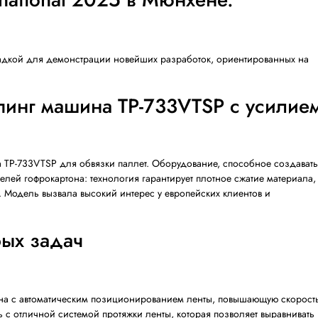
вила инновационные реше
авке гофрокартона и карто
 International 2025 в Мюн
та, стало площадкой для демонстрации новейших разраб
 стреппинг машина TP-733V
 стала машина TP-733VTSP для обвязки паллет. Оборудо
ие производителей гофрокартона: технология гарантируе