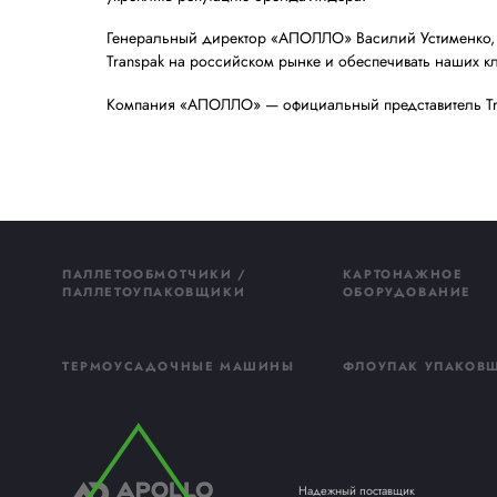
шириной и 250 мм длинной.
Стоит отметить, что модельный ряд Trans
нишевых предприятий.
Международное при
Основанная в 1983 году, компания Trans
технологическим лидером Азии, а также
В Transpak подчеркивают, что активное у
позволяет компании, имеющей почти 40 л
укреплять репутацию бренда-лидера.
Генеральный директор «АПОЛЛО» Василий 
Transpak на российском рынке и обеспе