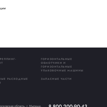
ва: от крупных производств до
ая поддержка
а и является признанным
оборудования.
асть стратегии развития. Это
ности клиентов по всему миру и
ы рады представлять инновации
ной сервисной поддержкой
».