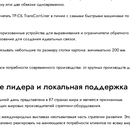
нспортировке. Модель вызвала высокий интерес у европ
ля любых задач
ла:
зки гофрокартона с автоматическим позиционированием 
ическая модель с отличной системой протяжки ленты, кот
ении, делая одну или две обвязки одновременно.
и позволяет сочетать TP-CIL TransCorrLiner в линии с 
окартона. Моторизованные устройства для выравнивания
к и позиционирование для создания идеальных связок.
зможность связывать небольшие по размеру стопки ка