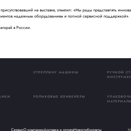
pak охватывает все потребности современного производст
знание лидера и локальн
pak на сегодняшний день представлена в 87 странах мир
 одним из ведущих мировых производителей стреппинг-
частие в ведущих международных выставках неотъемлемая ч
ет опыта, оперативно реагировать на меняющиеся потреб
Устименко, присутствовавший на выставке, отметил: «
М
чивать наших клиентов надежным оборудованием и пол