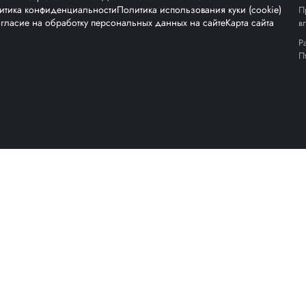
ставитель Transpak в России.
НАЖНОЕ
СТРЕППИНГ МАШИНЫ
ДОВАНИЕ
АК УПАКОВЩИКИ
РОЛИКОВЫЕ КОНВЕЙ
щик
Сервис
О компании
Доставка и оплата
Но