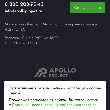
8 800 200-90-43
Заказать звонок
info@apolloproject.ru
Московская область, г. Мытищи, Проектируемый проезд
4529, вл.1А
Работаем: Пн-Чт с 9:00 до 18:00
Пт с 9:00 до 17:00
© 2013 - 2026 ApolloProject
Для улучшения работы сайта мы используем cookie-
файлы.
Надежный поставщик
современной упаковки
Продолжая пользоваться сайтом, Вы соглашаетесь
Вся информация на сайте, касающаяся технических
с
Политикой использования файлов куки (cookie)
характеристик, наличия на складе, стоимости товаров, носит