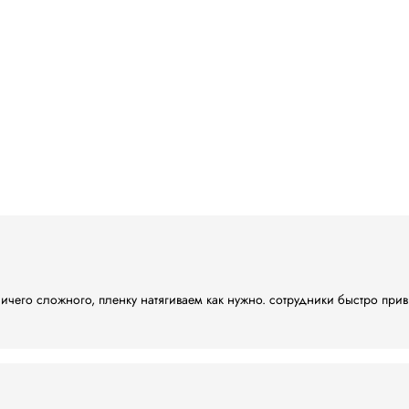
;
 и вниз;
панели оператора:
верху груза на паллете
ола