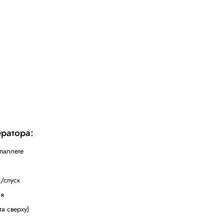
ик в упаковке грузов в стрейч-пленку.
ми нагревателями и предназначена
для упаковки проду
ой регулировкой натяжения пленки.
ощи фотодатчика
ри помощи инвертора
ретки регулируется независимым инвертором
ый под кареткой с пленкой
мативам CE
я стола