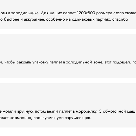
аретки подъем/спуск
витков усиления
овки перехлеста сверху)
ов вверх/вниз
отодатчику