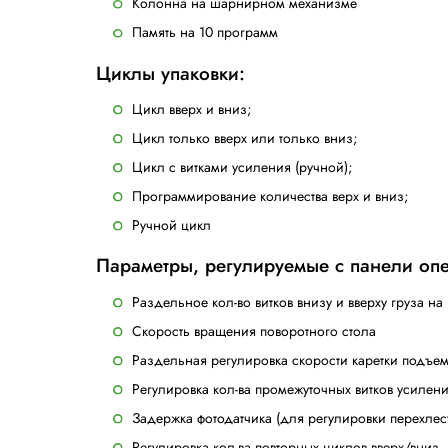
— простой в управлении, надежный помощн
Данная модель оборудована специальны
Модель оснащена кареткой с механическ
Общие характеристики:
Определение высоты груза при пом
Сенсорная панель оператора
Плавный пуск и остановка в фазе п
Скорость поднятия и опускания ка
Останов безопасности, установленн
Кнопка безопасности согласно нор
Стальной кожух двигателя вращени