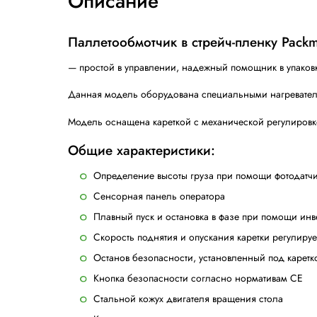
Шир. рулона с пленкой, мм
Макс. грузоподъемность, кг
Электрическое подключение
Установленная мощность:
Описание
Паллетообмотчик в стрейч-пл