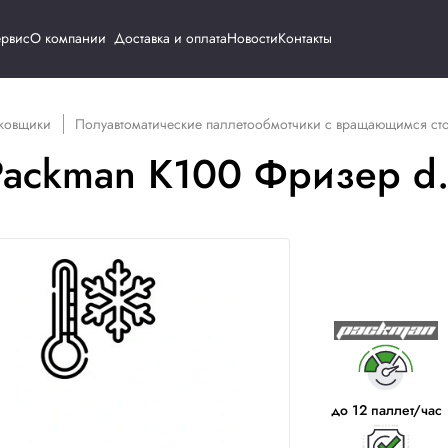
Каталог
Сервис
О компании
Доставка и о
 / Паллетоупаковщики
Полуавтоматические паллетоо
чик Packman K100 