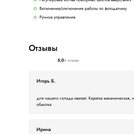
Колонна на шарнирном механизме
Память на 10 программ
Циклы упаковки:
Цикл вверх и вниз;
Цикл только вверх или только вниз
Цикл с витками усиления (ручной);
Программирование количества верх
Ручной цикл
Параметры, регулируемые с 
Раздельное кол-во витков внизу и в
Скорость вращения поворотного ст