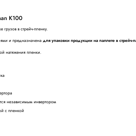
500
2000
220В, 50Гц, 1Фаза
1 кВт
енку Packman K100