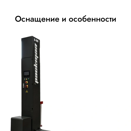
еханическая, ничего сложного, пленку натягиваем как ну
ину для работы в холодильнике. Для наших паллет 1200х
й обмотки стало быстрее и аккуратнее, особенно на один