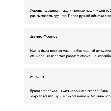
Раздельная регулировка скорости к
Регулировка кол-ва промежуточных 
Задержка фотодатчика (для регулир
Регулировка кол-ва повторных цикл
Включение/отключение работы по ф
Ручное управление
Отзывы
5,0
4 отзыва