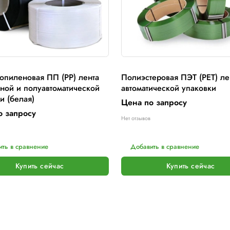
406
200
406