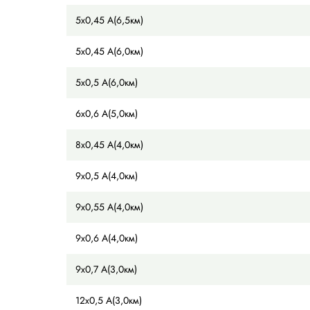
15x0,6
15
15x0,8
15
15x0,8
15
15x1,0
15
19x1,0
19
Лента для автоматической упаковки:
РАЗМЕР
5х0,4 А(6,0км)