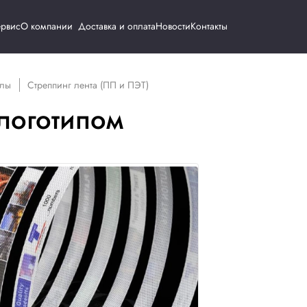
Каталог
Сервис
О компании
Доставка и о
одные материалы
Стреппинг лента (ПП и ПЭТ)
та с логотипом