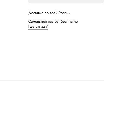
Демонстра
Записатьс
Доставка по в
Самовывоз зав
Где склад?