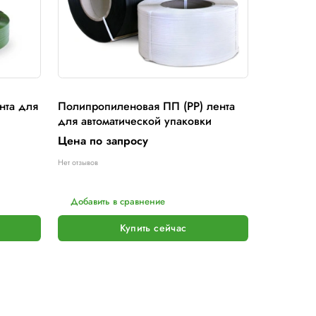
рукавная-пленка
коробка
рукавная-пленка