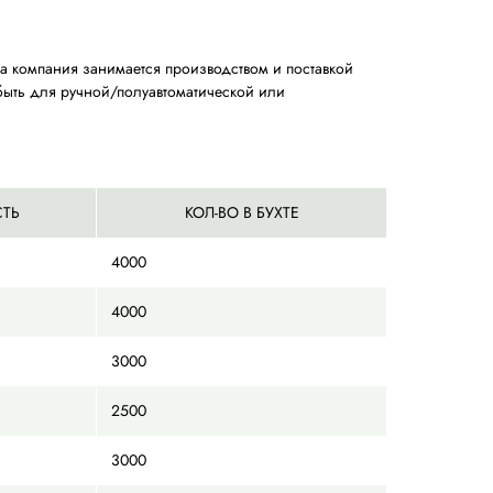
 пп ленты с логотипом. Наша компания занимается прои
м, 15мм, 19мм. Лента может быть для ручной/полуавтома