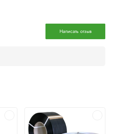
коробка
коробка
коробка
рукавная-пленка
коробка
рукавная-пленка
коробка
коробка