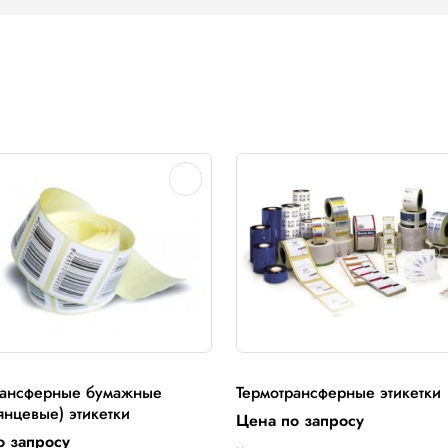
иаметр втулки 0,5 дюйма, длина намотки 74 м / 110 м
ленного класса диаметр втулки 1дюйм, длина намотки
 Proton, Toshiba TEC…
ров Toshiba TEC, Avery Denisson
ти, применяемая в различных моделях принтеров: