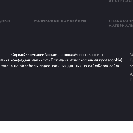
ть
ьтацию
, после чего с вами
Я 
неджер и ответит
По