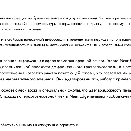
нта для нанесения информации на бумажные этикетки и други
который заключается в воздействии температуры от термогол
защитное для печатной головки покрытие.
чати – обеспечить стойкость нанесенной информации в течен
 должно обладать устойчивостью к внешним механическим во
ровки товара.