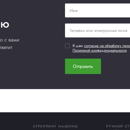
Термотрансферные бумажные
Терм
(полуглянцевые) этикетки
Цен
Цена по запросу
Нет от
Нет отзывов
Добавить в сравнение
До
Купить сейчас
по всей России. Способы, сроки и стоимость зависят от