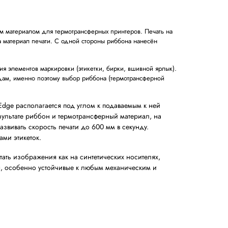
е носители. Является расходным материалом для термотрансф
овки на краску, переносимую на материал печати. С одной ст
ие всего периода использования элементов маркировки (этике
здействиям и агрессивным средам, именно поэтому выбор ри