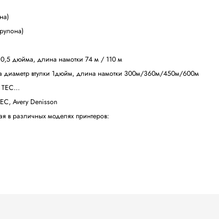
ности метод нанесения информации в сфере термотрансф
вает наличия дополнительной плоскости до фронтальног
 сразу после прохождения нагретого участка печатающей 
т работать без нагревательного элемента. Они адаптир
тавливаются на основе смеси воска и специальной смолы,
маге и картоне. С помощью термотрансферной ленты Nea
ты) необходимо обратить внимание на следующие параметры:
н внутри рулона)
жен с наружи рулона)