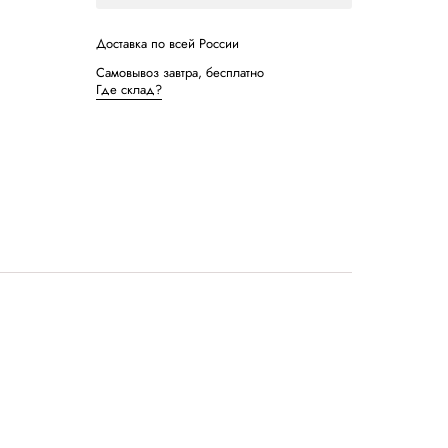
Демонстра
Записатьс
Доставка по в
Самовывоз зав
Где склад?