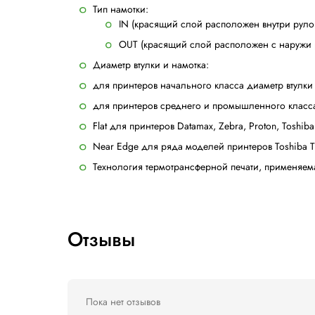
Технология
Near Edge
второй по популяр
расходным материалам, что не подразуме
который наносится печать, разъединяются
Комбинированные риббоны Near Edge могу
Термотрансферные ленты
Near Edge
изго
например нейлоне, так и на обычных бу
химическим воздействиям.
При выборе риббона (термотрансферной лен
Тип намотки:
IN (красящий слой расположе
OUT (красящий слой располо