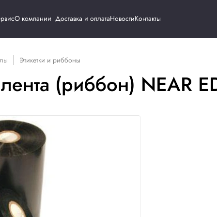
Каталог
Сервис
О компании
Доставка и о
одные материалы
Этикетки и риббоны
рная лента (риббо