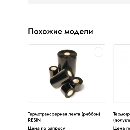
Диаметр втулки и намотка:
для принтеров начального класса д
для принтеров среднего и промыш
Flat для принтеров Datamax, Zebra,
Near Edge для ряда моделей принте
Технология термотрансферной печа
Отзывы
Пока нет отзывов