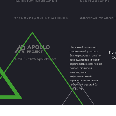
Подробнее
Получи
консул
Заполните форму
свяжется наш ме