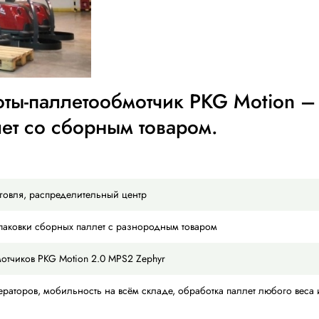
му роботы-паллетообмотчик
ки паллет со сборным товар