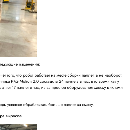
е внедрения
тывать паллет вручную.
ны по всему складу. Процесс выглядит так:
лет в удобной зоне.
 мобильный обмотчик, закрепляет пленку и запускает пр
аллет — оператор в это время готовит следующий паллет 
н робот обматывает паллет, оператор не ждёт. Он заним