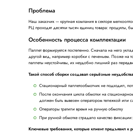
Клиент
Крупная мел
Задача
Ускорение 
Решение
13 мобильн
Ключевой результат
Бесперебойн
формата
Проблема
Наш заказчик — крупная компания в сек
РЦ проходят десятки тысяч единиц товара
Особенность процесса компл
Паллет формируется постепенно. Сначала