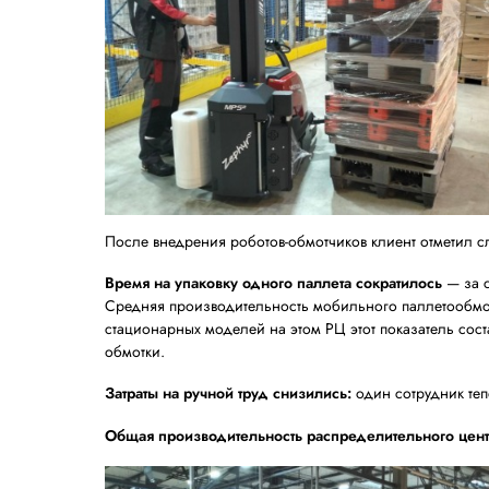
Как изменился процесс посл
Раньше оператору приходилось либо обма
Теперь роботы PKG Motion 2.0 распределе
Оператор начинает формировать пал
После укладки паллета он подвозит
Робот самостоятельно обматывает п
зону отгрузки.
Важное преимущество схемы:
пока оди