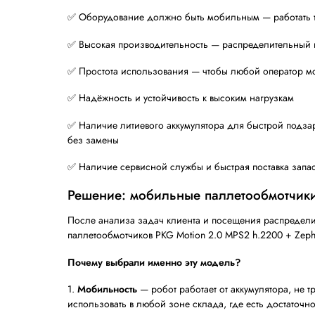
другой вид, например коробки с печеньем
паллеты неустойчивы, их неудобно лишни
Такой способ сборки создавал серьёзн
Стационарный паллетообмотчик не п
После окончания цикла обмотки на 
должен быть вывезен оператором 
Операторы тратили время на ручну
При ручной обмотке страдало каче
Ключевые требования, которые клиент
✅ Оборудование должно быть мобильным —
✅ Высокая производительность — распр