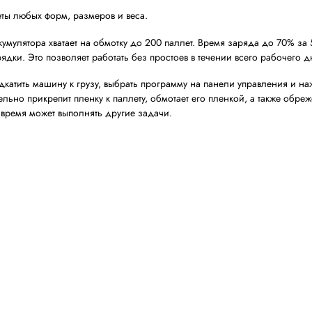
й оператор мог быстро освоить управление
нагрузкам
ыстрой подзарядки, снижения простоя, увеличения ресу
поставка запасных частей для минимизации простоя об
обмотчики PKG Motion 2.0 MPS2 + Zeph
ния распределительного центра специалисты АПОЛЛО п
h.2200 + Zephyr.
мулятора, не требует подключения к сети и легко переме
есть достаточное пространство для движения машины.