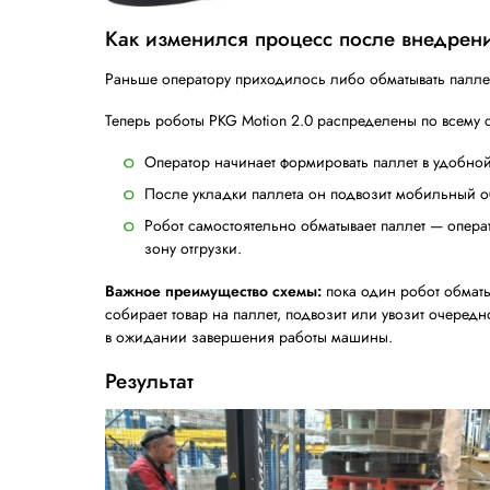
2.
Универсальность
— PKG Motion 2.0 об
3.
Производительность
— одного заряда
минут. Этот тип аккумулятора поддерживае
4.
Автоматизация процесса
— оператору 
«Старт». С помощью функции Zephyr машин
конец пленки и прикрепит его к паллету.