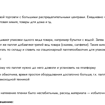
кооптовая торговля, распределительный центр
и упрощение упаковки сборных паллет с разнородным т
ых паллетообмотчиков PKG Motion 2.0 MPS2 Zephyr
ая работа операторов, мобильность на всём складе, об
торе мелкооптовой торговли с большими распределител
: продукты, бытовая химия, товары для дома и тд.
ектации
 на него укладывают упаковки одного вида товара, напр