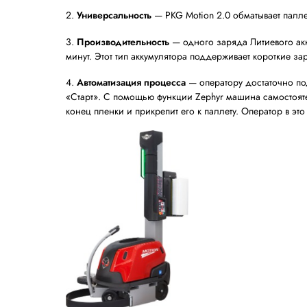
✅ Простота использования — чтобы любо
✅ Надёжность и устойчивость к высоким 
✅ Наличие литиевого аккумулятора для б
без замены
✅ Наличие сервисной службы и быстрая 
Решение: мобильные паллето
После анализа задач клиента и посеще
паллетообмотчиков PKG Motion 2.0 MPS2 
Почему выбрали именно эту модель?
1.
Мобильность
— робот работает от акку
использовать в любой зоне склада, где 