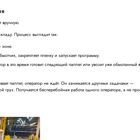
матывает паллеты любых форм, размеров и веса.
 Литиевого аккумулятора хватает на обмотку до 200 палл
т короткие зарядки. Это позволяет работать без простоев
достаточно подкатить машину к грузу, выбрать программ
а самостоятельно прикрепит пленку к паллету, обмотает
 Оператор в это время может выполнять другие задачи.