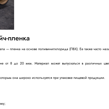
вления стрейч-пленки — рукавная, или выдувная, экс
ется в виде трубчатой пленки, которая затем охлаждает
м, отличается хорошей прочностью и устойчивостью к н
ьзования при ручной упаковке.
и относятся:
жении.
 или трех слоев. Ее чаще используют на предприятиях 
 или простое упаковочное оборудование.
ковки легких грузов, небольших коробок и продукции в