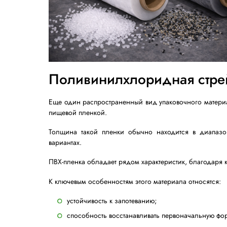
Второй распространенный метод изгото
технологии расплавленный полимер выдува
Материал, произведенный таким способо
сохраняет эластичность и удобство испол
К характерным особенностям такой пленк
высокая устойчивость к проколам;
хорошая прочность на разрыв;
стабильная структура материала;
эластичность при умеренном растя
Обычно выдувная пленка состоит из двух
где применяется ручная обмотка товаров
Такой материал хорошо подходит для упа