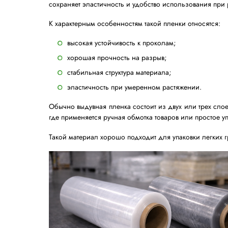
Основные особенности пленки, полученн
высокая степень растяжения;
равномерная структура материала;
хорошая прозрачность;
стабильные механические свойства.
Пленка, изготовленная методом плоскоще
В некоторых случаях показатель растя
автоматической и полуавтоматической упа
После производства пленка легко адап
применения на складах и в логистических
Рукавная (выдувная) экструзи