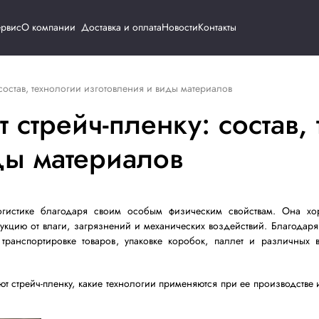
Каталог
Сервис
О компании
Доставка и о
трейч-пленку: состав, технологии изготовления и виды м
водят стрейч-пленку
 и виды материалов
упаковке и логистике благодаря своим особым физ
 защищает продукцию от влаги, загрязнений и механичес
ользуется при транспортировке товаров, упаковке кор