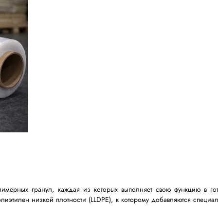
в изготавливают стрейч-пленку, какие технологии приме
о материала.