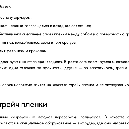
и
различных полимерных гранул, каждая из которых вы
ет линейный полиэтилен низкой плотности (LLDPE), к к
полимеров и добавок:
 прочность и основу структуры;
ость и способность пленки возвращаться в исходное со
ling-слой) — обеспечивают сцепление слоев пленки межд
л от разрушения под воздействием света и температуры
т устойчивость к разрывам и проколам.