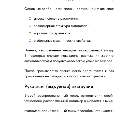
включать более 60 слоев.
В промышленности применяются два осно
плоскощелевая экструзия;
рукавная (выдувная) экструзия.
Каждая технология имеет свои особенно
характеристиками.
Плоскощелевая экструзия
Этот метод производства считается о
процессе плоскощелевой экструзии рас
тонкое полимерное полотно.
Такая технология позволяет создавать 
слой отвечает за прочность, другой — за