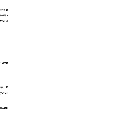
ультате формируется многослойная
 — за эластичность, третьи — за
йч-пленки и ее эксплуатационные
и полимеров. В качестве сырья
кструдер, где они нагреваются и
е видов полимеров используется и
авнения: в бюджетных вариантах
а технологичные материалы могут