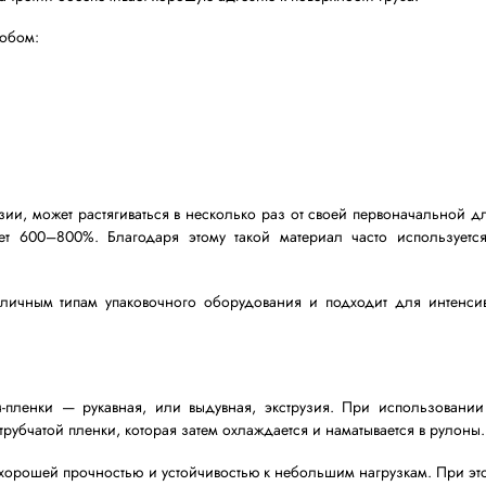
вных способа изготовления стрейч-пленки:
сти и используется для получения упаковочных материа
дним из наиболее распространенных при изготовлении
плавленный полимер проходит через специальную форму
многослойную пленку, где каждый слой выполняет опред
 эластичность, а третий обеспечивает хорошую адгезию к 