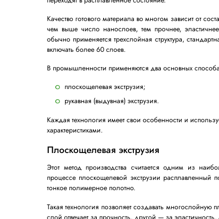
Каждый компонент вводится в виде грану
структура, где отдельные слои выполня
адгезию.
Именно сочетание различных полимеров 
характеристики.
Технологии произво
Производство стрейч-пленки осуществ
используются гранулированные полимеры
переходят в расплавленное состояние.
Качество готового материала во многом з
чем выше число нанослоев, тем прочне
обычно применяется трехслойная структу