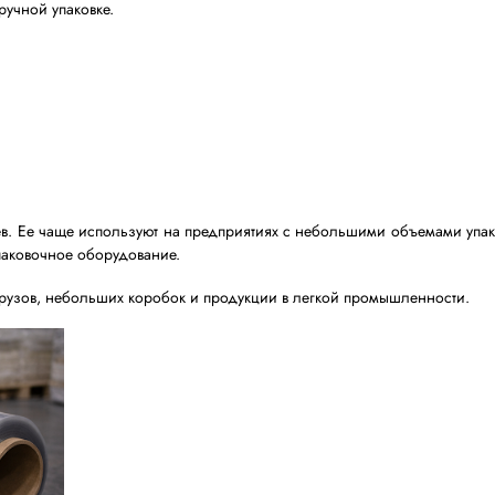
ой таким способом:
левой экструзии, может растягиваться в несколько раз
жения достигает 600–800%. Благодаря этому такой м
ковке товаров.
тируется к различным типам упаковочного оборудован
 центрах.
я