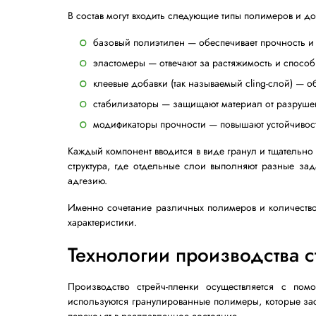
Состав стрейч-пленк
Стрейч-пленка производится из смеси 
материале. Основу чаще всего составля
компоненты.
В состав могут входить следующие типы 
базовый полиэтилен — обеспечивает
эластомеры — отвечают за растяжим
клеевые добавки (так называемый c
стабилизаторы — защищают материа
модификаторы прочности — повышаю