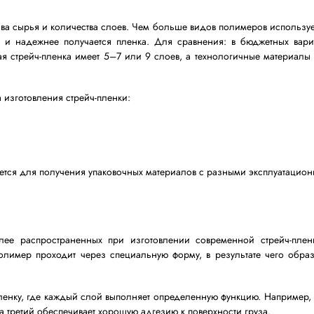
л и тщательно дозируется на этапе производства. В рез
ют разные задачи: одни отвечают за прочность, другие
и количество слоев напрямую влияет на качество стре
дства стрейч-пленки
ляется с помощью современных методов переработк
, которые засыпаются в специальное оборудование — э
ависит от состава сырья и количества слоев. Чем больш
е, эластичнее и надежнее получается пленка. Для ср
ра, стандартная стрейч-пленка имеет 5–7 или 9 слоев, 