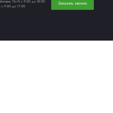
РУЧНОЙ СТРЕППИНГ-
ИНСТРУМЕНТ
ЕРЫ
УПАКОВОЧНЫЕ РАСХОДНЫЕ
МАТЕРИАЛЫ
вости
Контакты
Московская область, г. Мытищи,
ьзования куки (cookie)
Проектируемый проезд 4529,
 на сайте
Карта сайта
вл.1А
Работаем: Пн-Чт с 9:00 до 18:00
Пт с 9:00 до 17:00