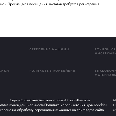
ии новинок и качественных консультациях.
жайшие годы увидим дальнейший рост рынка экологичных
 сфере сохранения окружающей среды и увеличения нало
нок будет сокращаться. Именно поэтому мы уже сейчас и
ы, за которыми будущее. Мы призываем коллег поддержи
 оборудование для упаковки.»
итания, напитков и сырья для их производства «Продэкс
НТРЕ» на Красной Пресне. Для посещения выставки треб