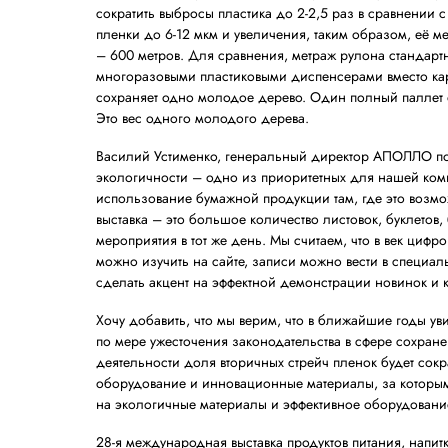
мероприятию ведётся в новом экологичн
Выставка «Продэкспо 2021» обещает быт
стран мира представят свою продукцию 
экономичных стретч плёнок без картонны
сократить выбросы пластика до 2-2,5 ра
пленки до 6-12 мкм и увеличения, таким
– 600 метров. Для сравнения, метраж ру
многоразовыми пластиковыми диспенсер
сохраняет одно молодое дерево. Один пол
Это вес одного молодого дерева.
Василий Устименко, генеральный директ
экологичности – одно из приоритетных 
использование бумажной продукции там,
выставка – это большое количество листо
мероприятия в тот же день. Мы считаем,
можно изучить на сайте, записи можно ве