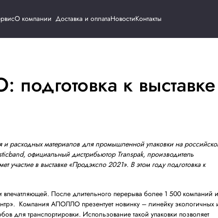
Каталог
Сервис
О компании
Доставка и о
ЛЛО: подготовка к
ироде
оборудования и расходных материалов для промышлен
ech, PKG и Plastiсband, официальный дистрибьютор Tran
 плёнок, примет участие в выставке «Продэкспо 2021». В