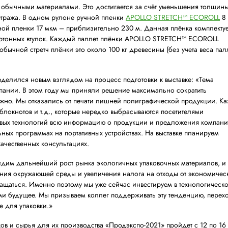
ом формате.
ь масштабной и впечатляющей. После длительного перер
в ЦВК «Экспоцентр». Компания АПОЛЛО презентует нови
х втулок и коробов для транспортировки. Использование 
з в сравнении с обычными материалами. Это достигается
 образом, её метража. В одном рулоне ручной пленки
AP
лона стандартной пленки 17 мкм – приблизительно 230 
ами вместо картонных втулок. Каждый паллет плёнки 
ный паллет обычной стретч плёнки это около 100 кг дре
ор АПОЛЛО поделился новым взглядом на процесс подгот
для нашей компании. В этом году мы приняли решение м
 где это возможно. Мы отказались от печати лишней по
вок, буклетов, блокнотов и т.д., которые нередко выбрас
 что в век цифровых технологий всю информацию о прод
сти в специальных программах на портативных устройств