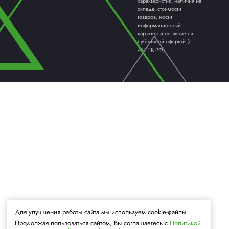
ПАЛЛЕТООБМОТЧИКИ /
КАРТО
ПАЛЛЕТОУПАКОВЩИКИ
ОБОРУ
ТЕРМОУСАДОЧНЫЕ МАШИНЫ
ФЛОУП
Надежный постав
современной упак
Вся информация на
© 2013 - 2026 ApolloProject
касающаяся техни
характеристик, на
складе, стоимости
товаров, носит
информационный
характер и не явля
публичной офертой