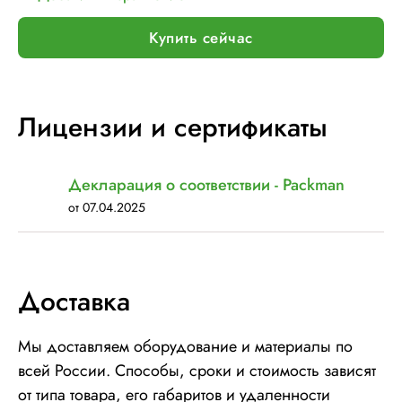
Мин. размер паллет, мм:
600 х 600
Тип питания:
220 В
Купить сейчас
Макс. вес рулона с пленкой, кг:
16
Шир. рулона с пленкой, мм:
500
Макс. грузоподъемность, кг:
1200
Лицензии и сертификаты
Электрическое подключение:
220В, 50Гц, 1Фаза
Установленная мощность::
1 кВт
Декларация о соответствии - Packman
от 07.04.2025
Доставка
Мы доставляем оборудование и материалы по
всей России. Способы, сроки и стоимость зависят
от типа товара, его габаритов и удаленности