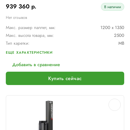
939 360 р.
В наличии
Нет отзывов
Макс. размер паллет, мм:
1200 х 1350
Макс. высота товара, мм:
2500
Тип каретки:
MB
Диам. поворотного стола, мм:
1650
ЕЩЕ ХАРАКТЕРИСТИКИ
Мин. размер паллет, мм:
1000 х 1200
Добавить в сравнение
Тип питания:
220 В
Макс. вес рулона с пленкой, кг:
16
Купить сейчас
Шир. рулона с пленкой, мм:
500
Макс. грузоподъемность, кг:
1200
Электрическое подключение:
220В, 50Гц, 1Фаза