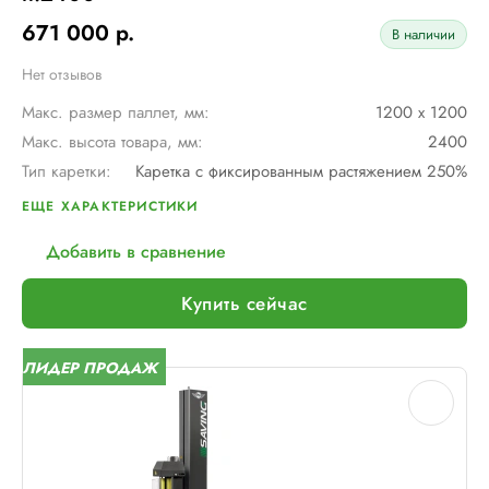
671 000 р.
В наличии
Нет отзывов
Макс. размер паллет, мм:
1200 х 1200
Макс. высота товара, мм:
2400
Тип каретки:
Каретка с фиксированным растяжением 250%
Скорость обмотки:
до 12 оборотов в минуту
ЕЩЕ ХАРАКТЕРИСТИКИ
Диам. поворотного стола, мм:
1650
Добавить в сравнение
Тип питания:
220 В
Шир. рулона с пленкой, мм:
500
Купить сейчас
Макс. грузоподъемность, кг:
2000
Электрическое подключение:
220В, 50Гц, 1Фаза
ЛИДЕР ПРОДАЖ
Установленная мощность::
1 кВт