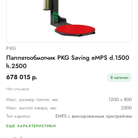
PKG
Паллетообмотчик PKG Saving eMPS d.1500
h.2500
678 015 р.
В наличии
Нет отзывов
Макс. размер паллет, мм:
1200 х 800
Макс. высота товара, мм:
2500
Тип каретки:
EMPS с фиксированным престрейчем
Скорость обмотки:
4 - 12 об/мин
ЕЩЕ ХАРАКТЕРИСТИКИ
Диам. поворотного стола, мм:
1500