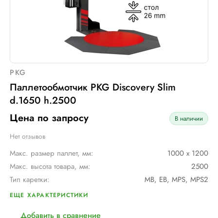
PKG
Паллетообмотчик PKG Discovery Slim
d.1650 h.2500
Цена по запросу
В наличии
Нет отзывов
Макс. размер паллет, мм:
1000 х 1200
Макс. высота товара, мм:
2500
Тип каретки:
MB, EB, MPS, MPS2
Скорость обмотки:
до 12 оборотов в минуту
ЕЩЕ ХАРАКТЕРИСТИКИ
Диам. поворотного стола, мм:
1650
Добавить в сравнение