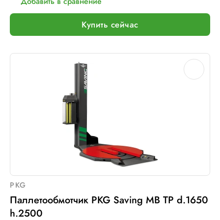
Добавить в сравнение
Мин. размер паллет, мм:
600 х 600
Тип питания:
220В
Купить сейчас
Макс. вес рулона с пленкой, кг:
16
Макс. внеш. диаметр рулона с пленкой, мм:
260
Шир. рулона с пленкой, мм:
500
Макс. грузоподъемность, кг:
2000 (Опция: 3000 )
Электрическое подключение:
220В, 50Гц, 1Фаза
Установленная мощность::
1 кВт
PKG
Паллетообмотчик PKG Saving MB TP d.1650
h.2500