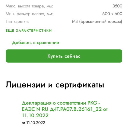
Макс. высота товара, мм:
3500
Мин. размер паллет, мм:
600 х 600
Тип каретки:
MB (фрикционный тормоз)
Скорость обмотки:
до 90 метров/ мин
ЕЩЕ ХАРАКТЕРИСТИКИ
Тип питания:
Тяговые аккумуляторные батареи 24В 110А - 2 шт.
Добавить в сравнение
Макс. грузоподъемность, кг:
∞
Макс. размер паллет, мм:
∞
Купить сейчас
Шир. рулона с пленкой, мм:
500
Электрическое подключение:
нет
Лицензии и сертификаты
Декларация о соответствии PKG -
ЕАЭС N RU Д-IT.РА07.В.26161_22 от
11.10.2022
от 11.10.2022