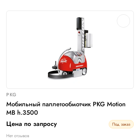
Макс. вес рулона с пленкой, кг:
16
Макс. внеш. диаметр рулона с пленкой, мм:
260
Электрическое подключение:
нет
PKG
Мобильный паллетообмотчик PKG Motion
MB h.3500
Цена по запросу
Под заказ
Нет отзывов