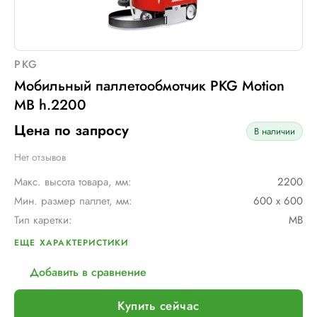
PKG
Мобильный паллетообмотчик PKG Motion
MB h.2200
Цена по запросу
В наличии
Нет отзывов
Макс. высота товара, мм:
2200
Мин. размер паллет, мм:
600 х 600
Тип каретки:
MB
Скорость обмотки:
до 90 метров/ мин
ЕЩЕ ХАРАКТЕРИСТИКИ
Тип питания:
Тяговые аккумуляторные батареи 24В 110А - 2 шт.
Добавить в сравнение
Макс. грузоподъемность, кг:
∞
Макс. размер паллет, мм:
∞
Купить сейчас
Шир. рулона с пленкой, мм:
500