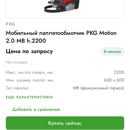
PKG
Мобильный паллетообмотчик PKG Motion
2.0 MB h.2200
Цена по запросу
В наличии
Нет отзывов
Макс. высота товара, мм:
2200
Мин. размер паллет, мм:
600 х 600
Тип каретки:
MB (фрикционный тормоз)
Скорость обмотки:
до 90 метров/ мин
ЕЩЕ ХАРАКТЕРИСТИКИ
Тип питания:
2 аккумуляторные батареи AGV по 12В и 110 А/ч в серии
Добавить в сравнение
Макс. грузоподъемность, кг:
∞
Макс. размер паллет, мм:
∞
Купить сейчас
Шир. рулона с пленкой, мм:
500