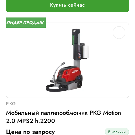
Макс. размер паллет, мм:
∞
Купить сейчас
Шир. рулона с пленкой, мм:
500
Макс. вес рулона с пленкой, кг:
16
ЛИДЕР ПРОДАЖ
Макс. внеш. диаметр рулона с пленкой, мм:
260
Электрическое подключение:
нет
PKG
Мобильный паллетообмотчик PKG Motion
2.0 MPS2 h.2200
Цена по запросу
В наличии