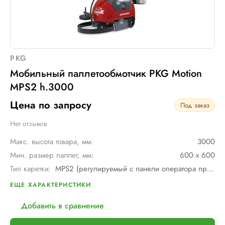
PKG
Мобильный паллетообмотчик PKG Motion
MPS2 h.3000
Цена по запросу
Под заказ
Нет отзывов
Макс. высота товара, мм:
3000
Мин. размер паллет, мм:
600 х 600
Тип каретки:
MPS2 (регулируемый с панели оператора престрейч)
Скорость обмотки:
до 90 метров/ мин
ЕЩЕ ХАРАКТЕРИСТИКИ
Тип питания:
Тяговые аккумуляторные батареи 24В 110А - 2 шт.
Добавить в сравнение
Макс. грузоподъемность, кг:
∞
Макс. размер паллет, мм:
∞