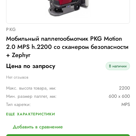
PKG
Мобильный паллетообмотчик PKG Motion
2.0 MPS h.2200 со сканером безопасности
+ Zephyr
Цена по запросу
В наличии
Нет отзывов
Макс. высота товара, мм:
2200
Мин. размер паллет, мм:
600 х 600
Тип каретки:
MPS
Скорость обмотки:
90 м/мин
ЕЩЕ ХАРАКТЕРИСТИКИ
Тип питания:
2 аккумуляторные батареи AGV по 12В и 110 А/ч в серии
Добавить в сравнение
Макс. грузоподъемность, кг:
∞