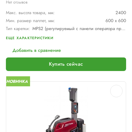
Нет отзывов
Макс. высота товара, мм:
2400
Мин. размер паллет, мм:
600 х 600
Тип каретки:
MPS2 (регулируемый с панели оператора престрейч)
Скорость обмотки:
90 м/мин
ЕЩЕ ХАРАКТЕРИСТИКИ
Тип питания:
2 аккумуляторные батареи AGV по 12В и 110 А/ч в серии
Добавить в сравнение
Макс. грузоподъемность, кг:
∞
Макс. размер паллет, мм:
∞
Купить сейчас
Шир. рулона с пленкой, мм:
500
Макс. вес рулона с пленкой, кг:
16
НОВИНКА
Макс. внеш. диаметр рулона с пленкой, мм:
260
Электрическое подключение:
нет