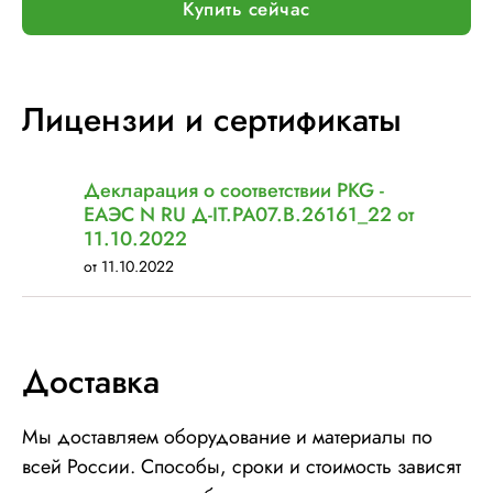
Купить сейчас
Шир. рулона с пленкой, мм:
500
Макс. вес рулона с пленкой, кг:
16
Макс. внеш. диаметр рулона с пленкой, мм:
260
Лицензии и сертификаты
Электрическое подключение:
нет
Декларация о соответствии PKG -
ЕАЭС N RU Д-IT.РА07.В.26161_22 от
11.10.2022
от 11.10.2022
Доставка
Мы доставляем оборудование и материалы по
всей России. Способы, сроки и стоимость зависят