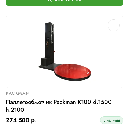
Макс. вес рулона с пленкой, кг:
18
Макс. внеш. диаметр рулона с пленкой, мм:
250
Шир. рулона с пленкой, мм:
500
Макс. грузоподъемность, кг:
2000
Электрическое подключение:
220В, 50Гц, 1Фаза
Установленная мощность::
1 кВт
PACKMAN
Паллетообмотчик Packman K100 d.1500
h.2100
274 500 р.
В наличии