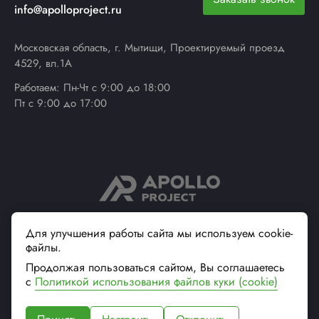
info@apolloproject.ru
Московская область, г. Мытищи, Проектируемый проезд
4529, вл.1А
Работаем: Пн-Чт с 9:00 до 18:00
Пт с 9:00 до 17:00
© 2013 - 2026 ApolloProject
Для улучшения работы сайта мы используем cookie-
файлы.
Надежный поставщик
современной упаковки
Продолжая пользоваться сайтом, Вы соглашаетесь
Вся информация на сайте, касающаяся технических
с
Политикой использования файлов куки (cookie)
характеристик, наличия на складе, стоимости товаров, носит
информационный характер и не является публичной офертой (ст.