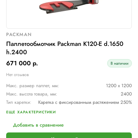
PACKMAN
Паллетообмотчик Packman K120-E d.1650
h.2400
671 000 р.
В наличии
Нет отзывов
Макс. размер паллет, мм:
1200 х 1200
Макс. высота товара, мм:
2400
Тип каретки:
Каретка с фиксированным растяжением 250%
Скорость обмотки:
до 12 оборотов в минуту
ЕЩЕ ХАРАКТЕРИСТИКИ
Диам. поворотного стола, мм:
1650
Добавить в сравнение
Тип питания:
220 В
Шир. рулона с пленкой, мм:
500