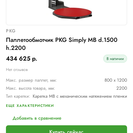
PKG
Паллетообмотчик PKG Simply MB d.1500
h.2200
434 625 р.
В наличии
Нет отзывов
Макс. размер паллет, мм:
800 х 1200
Макс. высота товара, мм:
2200
Тип каретки:
Каретка MB с механическим натяжением пленки
Скорость обмотки:
12
ЕЩЕ ХАРАКТЕРИСТИКИ
Диам. поворотного стола, мм:
1500
Добавить в сравнение
Мин. размер паллет, мм:
600 х 600
Тип питания:
220 В
Купить сейчас