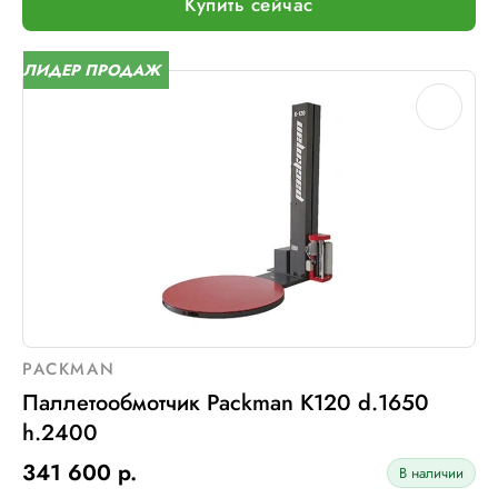
Купить сейчас
Макс. грузоподъемность, кг:
2000
Электрическое подключение:
220В, 50Гц, 1Фаза
ЛИДЕР ПРОДАЖ
Установленная мощность::
1 кВт
PACKMAN
Паллетообмотчик Packman K120 d.1650
h.2400
341 600 р.
В наличии