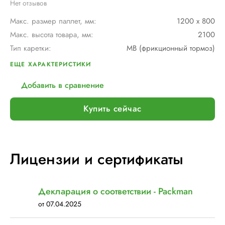
Нет отзывов
Макс. размер паллет, мм:
1200 х 800
Макс. высота товара, мм:
2100
Тип каретки:
MB (фрикционный тормоз)
Скорость обмотки:
12 об./мин
ЕЩЕ ХАРАКТЕРИСТИКИ
Диам. поворотного стола, мм:
1500
Добавить в сравнение
Мин. размер паллет, мм:
600 х 600
Тип питания:
220 В
Купить сейчас
Макс. вес рулона с пленкой, кг:
16
Макс. внеш. диаметр рулона с пленкой, мм:
250
Шир. рулона с пленкой, мм:
500
Лицензии и сертификаты
Макс. грузоподъемность, кг:
2000
Электрическое подключение:
220В, 50Гц, 1Фаза
Установленная мощность::
1 кВт
Декларация о соответствии - Packman
от 07.04.2025