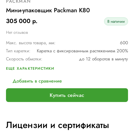
PACKMAN
Мини-упаковщик Packman K80
305 000 р.
В наличии
Нет отзывов
Макс. высота товара, мм:
600
Тип каретки:
Каретка с фиксированным растяжением 200%
Скорость обмотки:
до 12 оборотов в минуту
Тип питания:
220 В
ЕЩЕ ХАРАКТЕРИСТИКИ
Шир. рулона с пленкой, мм:
500
Добавить в сравнение
Электрическое подключение:
220В, 50Гц, 1Фаза
Установленная мощность::
1 кВт
Купить сейчас
Лицензии и сертификаты