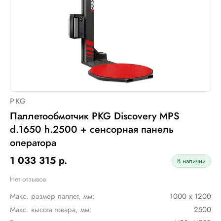
Электрическое подключение:
220В, 50Гц, 1Фаза
Установленная мощность::
1 кВт
PKG
Паллетообмотчик PKG Discovery MPS
d.1650 h.2500 + сенсорная панель
оператора
1 033 315 р.
В наличии
Нет отзывов
Макс. размер паллет, мм:
1000 х 1200
Макс. высота товара, мм:
2500