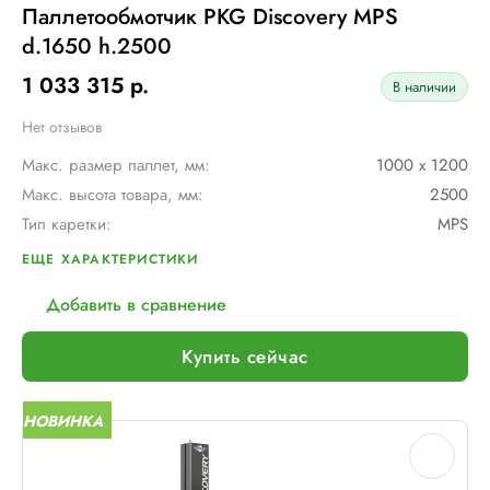
Паллетообмотчик PKG Discovery MPS
d.1650 h.2500
1 033 315 р.
В наличии
Нет отзывов
Макс. размер паллет, мм:
1000 х 1200
Макс. высота товара, мм:
2500
Тип каретки:
MPS
Скорость обмотки:
4 - 12 об/мин
ЕЩЕ ХАРАКТЕРИСТИКИ
Диам. поворотного стола, мм:
1650
Добавить в сравнение
Мин. размер паллет, мм:
600 х 600
Тип питания:
220 В
Купить сейчас
Макс. вес рулона с пленкой, кг:
16
Макс. внеш. диаметр рулона с пленкой, мм:
260
НОВИНКА
Шир. рулона с пленкой, мм:
500
Макс. грузоподъемность, кг:
2000 (Опция: 3000)