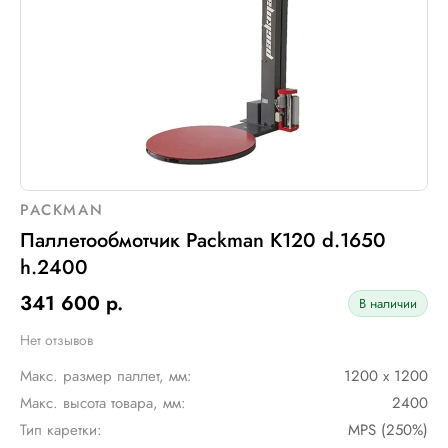
Электрическое подключение:
220В, 50Гц, 1Фаза
Установленная мощность::
1 кВт
PACKMAN
Паллетообмотчик Packman K120 d.1650
h.2400
341 600 р.
В наличии
Нет отзывов
Макс. размер паллет, мм:
1200 х 1200
Макс. высота товара, мм:
2400
Тип каретки:
MPS (250%)