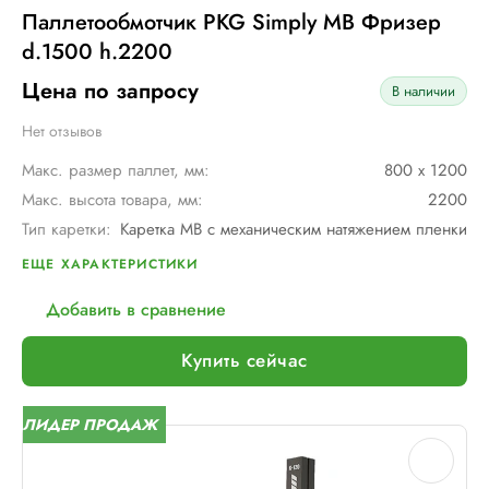
Паллетообмотчик PKG Simply MB Фризер
d.1500 h.2200
Цена по запросу
В наличии
Нет отзывов
Макс. размер паллет, мм:
800 х 1200
Макс. высота товара, мм:
2200
Тип каретки:
Каретка MB с механическим натяжением пленки
Скорость обмотки:
12
ЕЩЕ ХАРАКТЕРИСТИКИ
Диам. поворотного стола, мм:
1500
Добавить в сравнение
Мин. размер паллет, мм:
600 х 600
Тип питания:
220 В
Купить сейчас
Макс. вес рулона с пленкой, кг:
18
Макс. внеш. диаметр рулона с пленкой, мм:
250
ЛИДЕР ПРОДАЖ
Шир. рулона с пленкой, мм:
500
Макс. грузоподъемность, кг:
2000