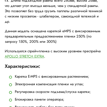
т.к. длина подъездной рампы всего 280мм, высота 26мм,
что делает угол въезда меньше, чем у стандартной рампы.
Это позволяет без труда грузить паллеты различной техникой
с низким просветом - штабелером, самоходной тележкой и
др.
Данная модель оснащена кареткой eMPS с фиксированным
предварительным предрастяжением пленки 250% (по
запросу 150%, 200% или 300%)
Используется стрейч-пленка с высоким уровнем престрейча
APOLLO STRETCH EXTRA
.
Характеристики
:
Каретка E-MPS с фиксированным растяжением;
Электронная компенсация пленки на углах;
Регулировка скорости подъема/спуска каретки;
Блокировка панели оператора;