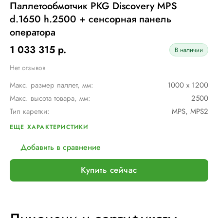
Паллетообмотчик PKG Discovery MPS
d.1650 h.2500 + сенсорная панель
оператора
1 033 315 р.
В наличии
Нет отзывов
Макс. размер паллет, мм:
1000 х 1200
Макс. высота товара, мм:
2500
Тип каретки:
MPS, MPS2
Скорость обмотки:
до 12 оборотов в минуту
ЕЩЕ ХАРАКТЕРИСТИКИ
Диам. поворотного стола, мм:
1650 (Опция: 1800, 2200, 2400)
Добавить в сравнение
Мин. размер паллет, мм:
600 х 600
Тип питания:
220 В
Купить сейчас
Макс. вес рулона с пленкой, кг:
16
Шир. рулона с пленкой, мм:
500
Макс. грузоподъемность, кг:
2000 (Опция: 3000)
Электрическое подключение:
220В, 50Гц, 1Фаза