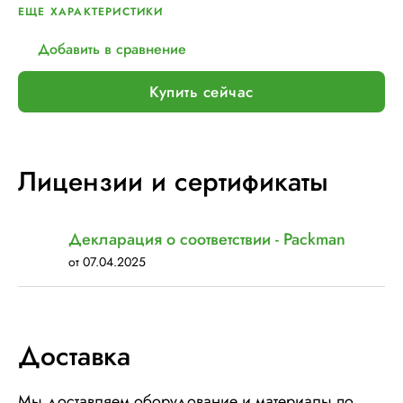
Тип каретки:
MPS (регулируемый механический)
ЕЩЕ ХАРАКТЕРИСТИКИ
Диам. вращения руки, мм:
1700
Добавить в сравнение
Макс. вес рулона с пленкой, кг:
16
Шир. рулона с пленкой, мм:
500
Купить сейчас
Макс. грузоподъемность, кг:
∞
Электрическое подключение:
220В, 50Гц, 1Фаза
Установленная мощность::
1 кВт
Лицензии и сертификаты
Декларация о соответствии - Packman
от 07.04.2025
Доставка
Мы доставляем оборудование и материалы по