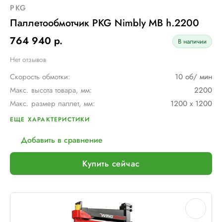
PKG
Паллетообмотчик PKG Nimbly MB h.2200
764 940 р.
В наличии
Нет отзывов
Скорость обмотки:
10 об/ мин
Макс. высота товара, мм:
2200
Макс. размер паллет, мм:
1200 х 1200
Тип каретки:
MB (фрикционный тормоз)
ЕЩЕ ХАРАКТЕРИСТИКИ
Мин. размер паллет, мм:
1200 х 800
Добавить в сравнение
Диам. вращения руки, мм:
1700
Макс. вес рулона с пленкой, кг:
16
Купить сейчас
Шир. рулона с пленкой, мм:
500
Макс. грузоподъемность, кг:
∞
Электрическое подключение:
220В, 50Гц, 1 Ф+З+Н
Установленная мощность::
1 кВт