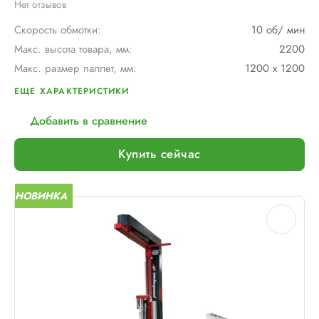
Нет отзывов
Скорость обмотки:
10 об/ мин
Макс. высота товара, мм:
2200
Макс. размер паллет, мм:
1200 х 1200
Тип каретки:
MB (фрикционный тормоз)
ЕЩЕ ХАРАКТЕРИСТИКИ
Мин. размер паллет, мм:
1200 х 800
Добавить в сравнение
Диам. вращения руки, мм:
1700
Макс. вес рулона с пленкой, кг:
16
Купить сейчас
Шир. рулона с пленкой, мм:
500
Макс. грузоподъемность, кг:
∞
НОВИНКА
Электрическое подключение:
220В, 50Гц, 1 Ф+З+Н
Установленная мощность::
1 кВт