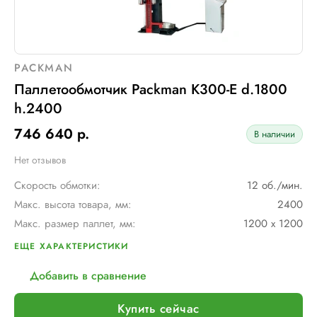
PACKMAN
Паллетообмотчик Packman K300-E d.1800
h.2400
746 640 р.
В наличии
Нет отзывов
Скорость обмотки:
12 об./мин.
Макс. высота товара, мм:
2400
Макс. размер паллет, мм:
1200 х 1200
Тип каретки:
MPS (с фиксированным растяжением 250%)
ЕЩЕ ХАРАКТЕРИСТИКИ
Диам. вращения руки, мм:
1750
Добавить в сравнение
Макс. вес рулона с пленкой, кг:
16
Шир. рулона с пленкой, мм:
500
Купить сейчас