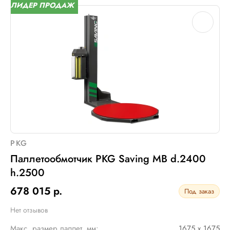
ЛИДЕР ПРОДАЖ
Шир. рулона с пленкой, мм:
500
Макс. грузоподъемность, кг:
2000 (Опция: 3000)
Электрическое подключение:
220В, 50Гц, 1Фаза
Установленная мощность::
1 кВт
PKG
Паллетообмотчик PKG Saving MB d.2400
h.2500
678 015 р.
Под заказ
Нет отзывов
Макс. размер паллет, мм:
1675 х 1675