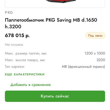
PKG
Паллетообмотчик PKG Saving MB d.1650
h.3200
678 015 р.
Под заказ
Нет отзывов
Макс. размер паллет, мм:
1200 х 1000
Макс. высота товара, мм:
3200
Тип каретки:
MB (фрикционный тормоз)
Скорость обмотки:
4 - 12 об/мин
ЕЩЕ ХАРАКТЕРИСТИКИ
Диам. поворотного стола, мм:
1650
Добавить в сравнение
Мин. размер паллет, мм:
600 х 600
Тип питания:
220В
Купить сейчас
Макс. вес рулона с пленкой, кг:
16
Макс. внеш. диаметр рулона с пленкой, мм:
260