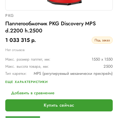
PKG
Паллетообмотчик PKG Discovery MPS
d.2200 h.2500
1 033 315 р.
Под заказ
Нет отзывов
Макс. размер паллет, мм:
1550 х 1550
Макс. высота товара, мм:
2500
Тип каретки:
MPS (регулируемый механически престрейч)
Скорость обмотки:
4 - 12 об/мин
ЕЩЕ ХАРАКТЕРИСТИКИ
Диам. поворотного стола, мм:
2200
Добавить в сравнение
Мин. размер паллет, мм:
600 х 600
Тип питания:
220 В
Купить сейчас
Макс. вес рулона с пленкой, кг:
16
Макс. внеш. диаметр рулона с пленкой, мм:
260