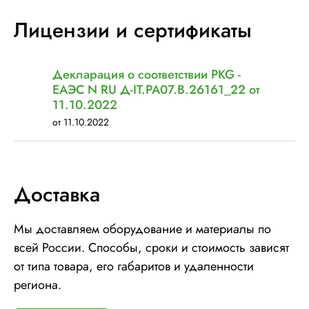
Шир. рулона с пленкой, мм:
500
Лицензии и сертификаты
Макс. грузоподъемность, кг:
2000 (Опция: 3000 )
Электрическое подключение:
220В, 50Гц, 1Фаза
Установленная мощность::
1 кВт
Декларация о соответствии PKG -
ЕАЭС N RU Д-IT.РА07.В.26161_22 от
11.10.2022
от 11.10.2022
Доставка
Мы доставляем оборудование и материалы по
всей России. Способы, сроки и стоимость зависят
от типа товара, его габаритов и удаленности
региона.