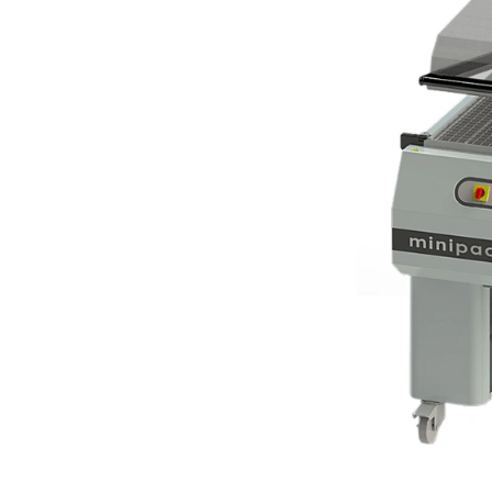
Оператор помещает упаковываемый предме
Продукт вынимается из упаковочной зоны
Отзывы
Пока нет отзывов