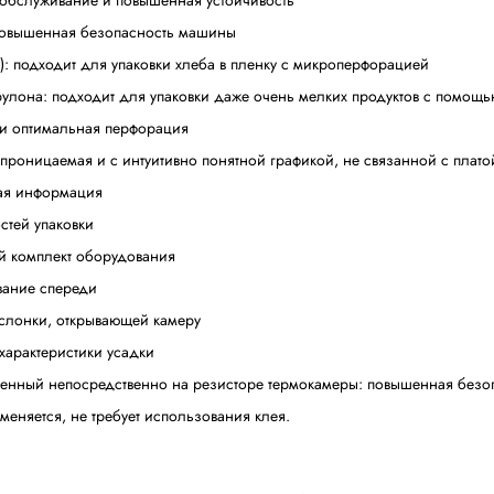
ая машина Replay 85 Evo итальянской к
редназначена для упаковки в ПВХ или ПОФ термоусадоч
делий, товары в коробочках и баночках, полиграфии.
 упрощенное обслуживание и повышенная устойчивость
льных лезвий: повышенная безопасность машины
ушки (300 мм): подходит для упаковки хлеба в пленку 
от опоры для рулона: подходит для упаковки даже очен