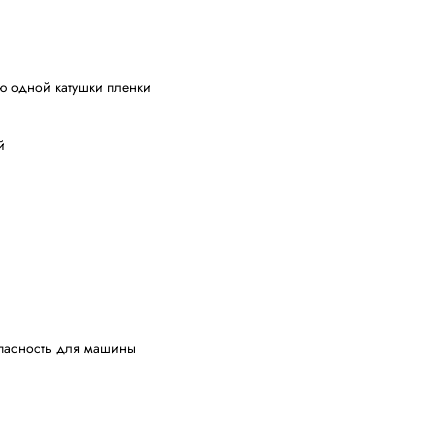
омпании Minipack-torre
ную пленку практически любых пищевых и промышленны
с микроперфорацией
ь мелких продуктов с помощью одной катушки пленки