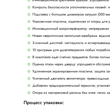
Описание
Компактная мобильная камерн
Термоусадочная машина Replay 85 EVO п
числе: хлебобулочных и кондитерских из
Особенности:
Инновационное крепление крышки:
Контроль безопасности уплотните
Подставка с большим диаметром кат
Упаковочная пластина, отделенная 