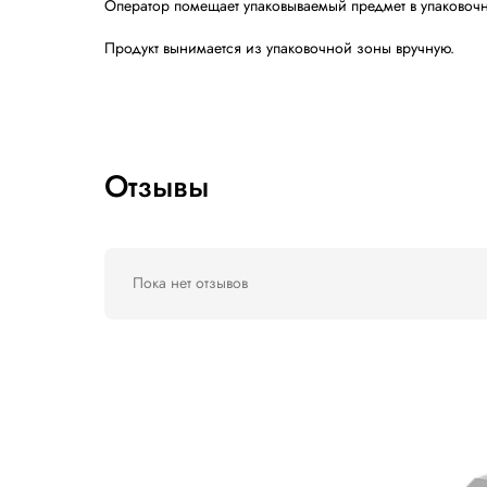
Инновационный микроперфоратор: 
Новая сверхплоская тактильная мем
3-значный дисплей: наглядность 
10 программ для удовлетворения л
В комплекте идет счетчик предмето
Оценка платы через дверцу: упрощ
Удлиненная экранированная пласти
Усиленный двигатель вентилятора: 
Добавлен предохранительный термо
Опора из неопреновой резины без к
Процесс упаковки: