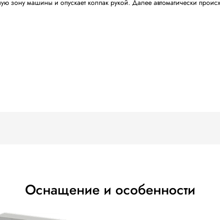
непрерывная и оптимальная перфорация
брана: водонепроницаемая и с интуитивно понятной гра
и исчерпывающая информация
юбых потребностей упаковки
в: более полный комплект оборудования
ается обслуживание спереди
на: защита заслонки, открывающей камеру
превосходные характеристики усадки
стат, установленный непосредственно на резисторе те
лея: легко заменяется, не требует использования клея.