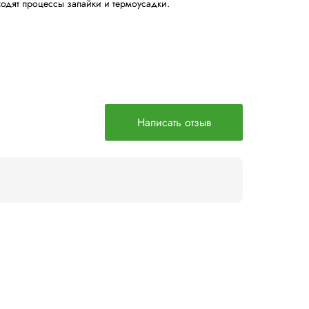
фикой, не связанной с платой
рмокамеры: повышенная безопасность для машины