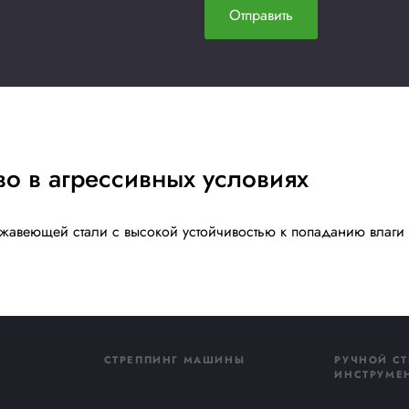
Купить сейчас
ть
ьтацию
, после чего с вами
Я 
неджер и ответит
По
ы