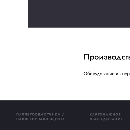
Купить сейчас
Получи
консул
Заполните форму
свяжется наш ме
на ваши вопрос