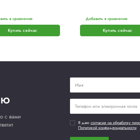
LANTECH
Формовщик лотков LANTECH
К
TE-A100
Z
Цена по запросу
Ц
Под заказ
Нет отзывов
Не
ПОДРОБНЕЕ
П
Добавить в сравнение