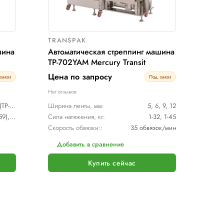
SPAK
TRANSPAK
атическая стреппинг машина
Автоматиче
2PS
ТР-702YAM 
по запросу
Цена по з
Под заказ
вов
Нет отзывов
 ленты, мм:
5 - 6 мм или 9 мм (TP-702P-59) или 12 мм (TP-702-12)
Ширина ленты
тяжения, кг:
1 - 32 кг (TP-702P-59), 1 - 45 кг (TP-702P-12)
Сила натяжени
Скорость обвя