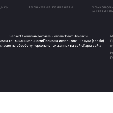
От
зводство в агрессивных усл
ание из нержавеющей стали с высокой устойчивос