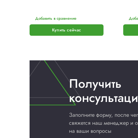
TRANSPAK
Ленторазматыватель H-84 для
ПЭТ ленты
Цена по запросу
В наличии
5,0
(2)
ПОДРОБНЕЕ
Добавить в сравнение