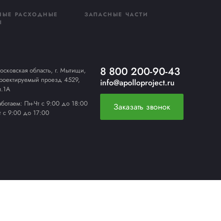
править
овиях
тью к попаданию влаги и частому мытью.