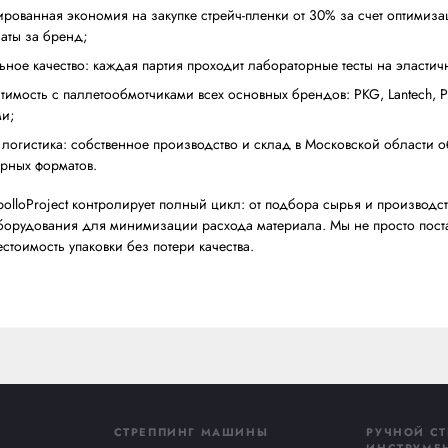
Типы пленок по свойствам:
Суперэластичная
— максимальное предрастяжени
Жесткая
— повышенная прочность на прокол и с
Предрастянутая
— экономия до 30% материала з
Создает эффект использования каретки с предра
Преимущества APOLLO STRETCH™ для 
гарантированная экономия на закупке стрейч-пле
переплаты за бренд;
стабильное качество: каждая партия проходит ла
совместимость с паллетообмотчиками всех основны
другими;
гибкая логистика: собственное производство и с
популярных форматов.