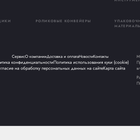
Компания ApolloProject контролирует полный цикл: от
настройке оборудования для минимизации расхода ма
снизить себестоимость упаковки без потери качества.
НАЖНОЕ
СТРЕППИНГ МАШИНЫ
ДОВАНИЕ
АК УПАКОВЩИКИ
РОЛИКОВЫЕ КОНВЕЙ