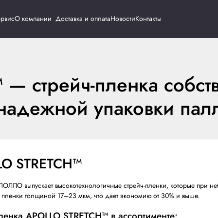
Каталог
Сервис
О компании
Доставка и о
ch
CH™ — стрейч-плен
 для надежной упак
APOLLO STRETCH™