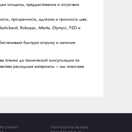
е и адгезия для надежной фиксации нестабильных и ос
опротивление разрыву для тяжеловесных паллет с выст
а счет заводского растяжения без потери удерживающей
стяжением.
вашего бизнеса:
нки от 30% за счет оптимизации толщины, предрастяжени
бораторные тесты на эластичность, прозрачность, адгези
х брендов: PKG, Lantech, Plasticband, Robopac, Atlanta,
клад в Московской области обеспечивают быструю отгруз