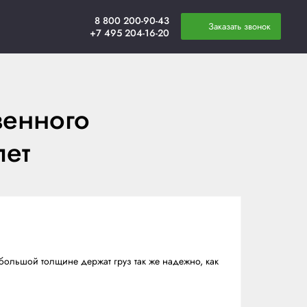
плата
Новости
Контакты
ка собственного
овки паллет