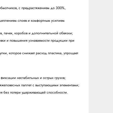
йч-пленки, которые при небольшой толщине держат гру
ономию от 30% и выше.
ортименте:
полуавтоматических паллетообмотчиков, с предрастяжен
ной эксплуатации;
ет и грузов, с повышенным сцеплением слоев и комфор
м для фиксации мелких грузов, пачек, коробов и дополн
ть для брендирования упаковки и повышения узнаваемо
 решение без картонной втулки, которое снижает расхо