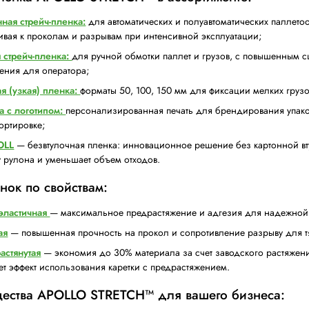
Компания АПОЛЛО выпускает высокотехнологичные стре
стандартные пленки толщиной 17–23 мкм, что дает эк
Стрейч-пленка APOLLO STRETCH™ в асс
Машинная стрейч-пленка:
для автоматических и 
устойчивая к проколам и разрывам при интенсив
Ручная стрейч-пленка:
для ручной обмотки палл
растяжения для оператора;
Резаная (узкая) пленка:
форматы 50, 100, 150 м
Пленка с логотипом:
персонализированная печа
транспортировке;
ECOROLL
— безвтулочная пленка: инновационное
замену рулона и уменьшает объем отходов.