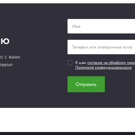
Цена по запросу
В наличии
Нет отзывов
Добавить в сравнение
Купить сейчас
каты
вии Transpak ДС Transpak ЕАЭС N RU Д