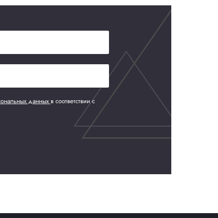
-TW.РА01.В.93282_21 ОТ 19.08.21 ДО 18