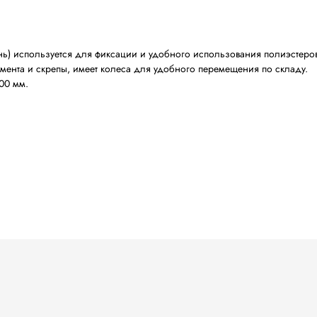
ЫВЫ (2)
ПОХОЖИЕ МОДЕЛИ
ЛИЦЕНЗИИ
ДОСТ
NSPAK (Тайвань) и
спользуется для фиксации и удобного
ниния инструмента и скрепы, имеет колеса для удобно
ний диаметр 700 мм.