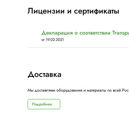
Похожие модели
TRANSPAK
Ленторазматыватель H-83Е для ПП
ленты