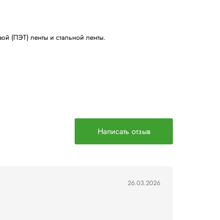
АВКА
 использования полиэстеровой (ПЭТ) ленты и стальной 
го перемещения по складу.