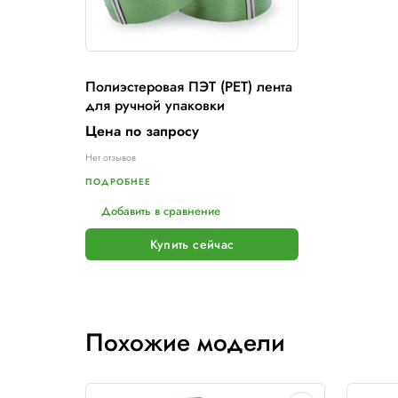
Удобно катушку таскать по складу
Расходные материа