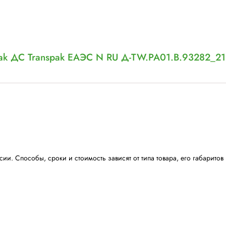
TRANSPAK
Ленторазматыватель H-83 для ПП
ленты