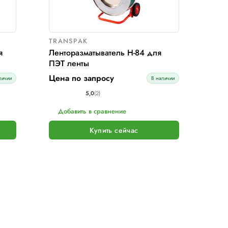
SPAK
TRANSPAK
разматыватель H-83Е для
Ленторазма
енты
ПЭТ ленты
по запросу
Цена по з
В наличии
вов
5
вить в сравнение
Добавить 
Купить сейчас