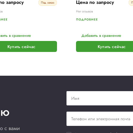
PKG
P
Паллетообмотчик PKG Smart
А
Wrap TP d.1650 h.2500
о
Цена по запросу
Ц
Под заказ
Нет отзывов
Не
ПОДРОБНЕЕ
П