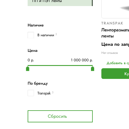
Аккумуляторные стреппинг
4
инструменты
Ленторазматыватели для
3
ПП и ПЭТ ленты
Наличие
В наличии
3
Цена
Н
0
р.
1 000 000
р.