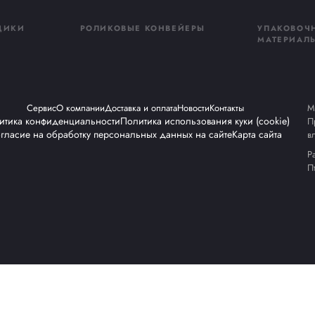
Я 
неджер и ответит
По
ы
От
оразматыватели для ПП и П