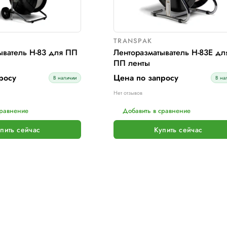
TRANSPAK
TRAN
Ленторазматыватель H-83 для ПП
Ленто
ленты
ПП л
Цена по запросу
Цена 
В наличии
ет отзывов
Нет отзы
Добавить в сравнение
Доба
Купить сейчас