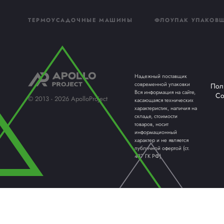
свяжется наш ме
на ваши вопрос
Лент