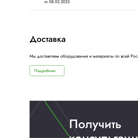
APOLLO STRETCH
Стрейч-пленка APOLLO STRETCH™
EXTRA с микрофорацией
Цена по запросу
В наличии
Нет отзывов