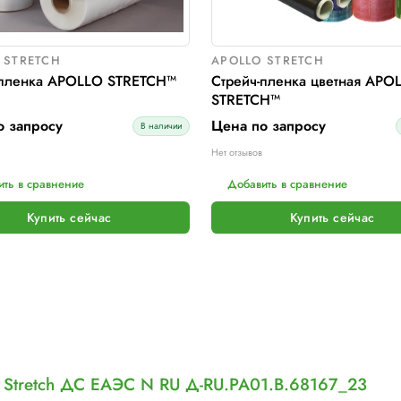
Макс. размер паллет, мм:
∞
Шир. рулона с пленкой, мм:
500
Макс. вес рулона с пленкой, кг:
16
Макс. внеш. диаметр рулона с пленкой, мм:
260
Электрическое подключение:
нет
ПОДРОБНЕЕ
Добавить в сравнение
Купить сейчас