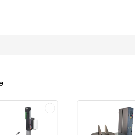
вки товаров на складе, что позволяет избежать ошибок п
ейч-пленку для ручного и машинного использования, ра
восходной, потому что используется качественное сырье.