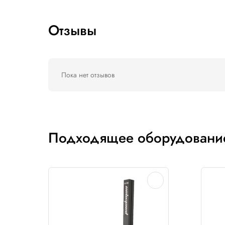
Описание
Черная стрейч-пленка служит для маркиро
Компания АПОЛЛО предлагает черную стр
При этом клейкость пленки отстается пре
Отзывы