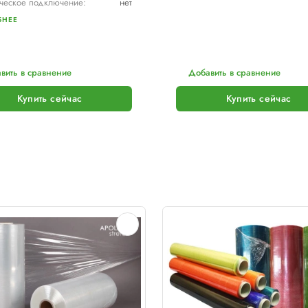
PKG
P
Мобильный паллетообмотчик
У
PKG Motion 2.0 MPS h.2200
4
от 1 026 000 р.
В наличии
Не
Нет отзывов
Макс. высота товара, мм:
2200
Мин. размер паллет, мм:
600 х 600
Ма
Тип каретки:
MPS
П
Скорость обмотки:
90 м/мин
Тип питания:
2 аккумуляторные батареи AGV по 12В и 110 А/ч в серии
Макс. грузоподъемность, кг:
∞