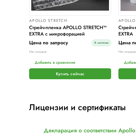
Тип питания:
220 В
Макс. вес рулона с пленкой, кг:
16
Макс. внеш. диаметр рулона с пленкой, мм:
260
Шир. рулона с пленкой, мм:
500
Макс. грузоподъемность, кг:
2000
Электрическое подключение:
220В, 50Гц, 1Фаза
Установленная мощность::
1 кВт
ПОДРОБНЕЕ
Добавить в сравнение
Купить сейчас
Похожие модели