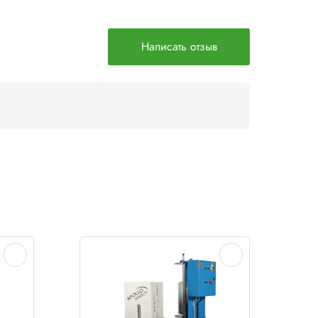
ри отгрузке, а также позволяет защитить товар от несан
зличной толщины, а также с престрейчем и без.