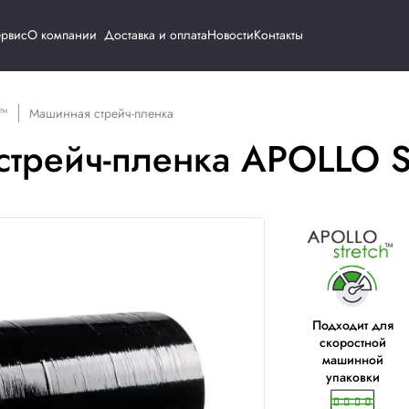
Каталог
Сервис
О компании
Доставка и о
POLLO STRETCH™
Машинная стрейч-пленка
ная стрейч-пленк