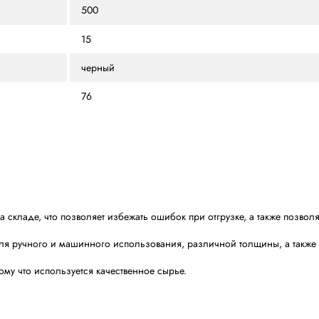
20, 23
180, 250, 350
500
15
черный
76