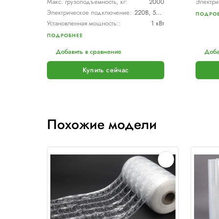
PACKMAN
Паллетообмотчик Packman K120
d.1650 h.2400
341 600 р.
В наличии
Нет отзывов
Макс. размер паллет, мм:
1200 х 1200
Макс. высота товара, мм:
2400
Тип каретки:
MPS (250%)
Скорость обмотки:
12 об./мин
Диам. поворотного стола, мм:
1650
Мин. размер паллет, мм:
600 х 600