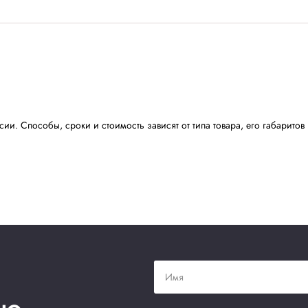
APOLLO STRETCH
APO
Стрейч-пленка APOLLO STRETCH™
Стр
EXTRA
STR
Цена по запросу
Цен
В наличии
Нет отзывов
Нет от