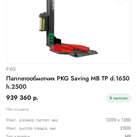
Электрическое подключение:
220В, 50Гц, 1Фаза
Установленная мощность::
1 кВт
PKG
Паллетообмотчик PKG Saving MB TP d.1650
h.2500
939 360 р.
В наличии
Нет отзывов
Макс. размер паллет, мм:
1200 х 1350
Макс. высота товара, мм:
2500
Тип каретки:
MB