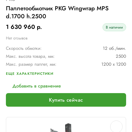
Паллетообмотчик PKG Wingwrap MPS
d.1700 h.2500
1 630 960 р.
В наличии
Нет отзывов
Скорость обмотки:
12 об./мин.
Макс. высота товара, мм:
2500
Макс. размер паллет, мм:
1200 х 1200
Тип каретки:
MPS (регулируемый механический)
ЕЩЕ ХАРАКТЕРИСТИКИ
Диам. вращения руки, мм:
1700
Добавить в сравнение
Макс. вес рулона с пленкой, кг:
16
Шир. рулона с пленкой, мм:
500
Купить сейчас
Макс. грузоподъемность, кг:
∞
Электрическое подключение:
220В, 50Гц, 1Фаза
Установленная мощность::
1 кВт