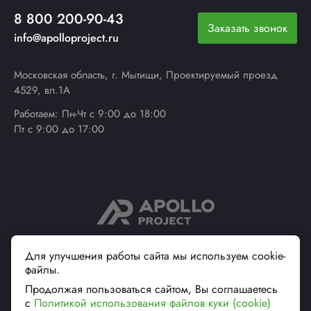
8 800 200-90-43
Заказать звонок
info@apolloproject.ru
Московская область, г. Мытищи, Проектируемый проезд
4529, вл.1А
Работаем: Пн-Чт с 9:00 до 18:00
Пт с 9:00 до 17:00
© 2013 - 2026 ApolloProject
Для улучшения работы сайта мы используем cookie-
файлы.
Надежный поставщик
современной упаковки
Продолжая пользоваться сайтом, Вы соглашаетесь
Вся информация на сайте, касающаяся технических
с
Политикой использования файлов куки (cookie)