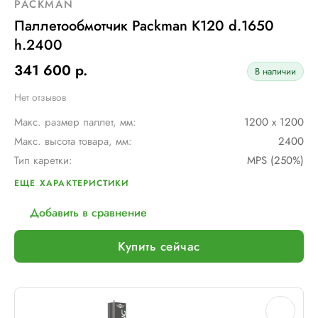
PACKMAN
Паллетообмотчик Packman K120 d.1650
h.2400
341 600 р.
В наличии
Нет отзывов
Макс. размер паллет, мм:
1200 х 1200
Макс. высота товара, мм:
2400
Тип каретки:
MPS (250%)
Скорость обмотки:
12 об./мин
ЕЩЕ ХАРАКТЕРИСТИКИ
Диам. поворотного стола, мм:
1650
Добавить в сравнение
Мин. размер паллет, мм:
600 х 600
Тип питания:
220 В
Купить сейчас
Макс. вес рулона с пленкой, кг:
16
Макс. внеш. диаметр рулона с пленкой, мм:
260
Шир. рулона с пленкой, мм:
500
Макс. грузоподъемность, кг:
2000