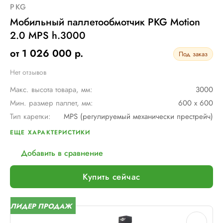
PKG
Мобильный паллетообмотчик PKG Motion
2.0 MPS h.3000
от 1 026 000 р.
Под заказ
Нет отзывов
Макс. высота товара, мм:
3000
Мин. размер паллет, мм:
600 х 600
Тип каретки:
MPS (регулируемый механически престрейч)
Скорость обмотки:
до 90 метров/ мин
ЕЩЕ ХАРАКТЕРИСТИКИ
Тип питания:
2 аккумуляторные батареи AGV по 12В и 110 А/ч в серии
Добавить в сравнение
Макс. грузоподъемность, кг:
∞
Макс. размер паллет, мм:
∞
Купить сейчас
Шир. рулона с пленкой, мм:
500
Макс. вес рулона с пленкой, кг:
16
ЛИДЕР ПРОДАЖ
Макс. внеш. диаметр рулона с пленкой, мм:
260