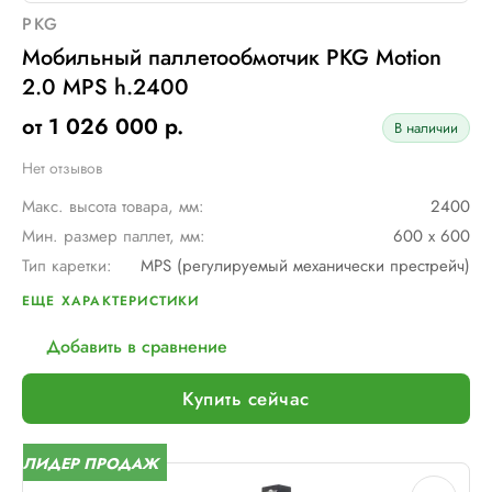
PKG
Мобильный паллетообмотчик PKG Motion
2.0 MPS h.2400
от 1 026 000 р.
В наличии
Нет отзывов
Макс. высота товара, мм:
2400
Мин. размер паллет, мм:
600 х 600
Тип каретки:
MPS (регулируемый механически престрейч)
Скорость обмотки:
до 90 метров/ мин
ЕЩЕ ХАРАКТЕРИСТИКИ
Тип питания:
2 аккумуляторные батареи AGV по 12В и 110 А/ч в серии
Добавить в сравнение
Макс. грузоподъемность, кг:
∞
Макс. размер паллет, мм:
∞
Купить сейчас
Шир. рулона с пленкой, мм:
500
Макс. вес рулона с пленкой, кг:
16
ЛИДЕР ПРОДАЖ
Макс. внеш. диаметр рулона с пленкой, мм:
260