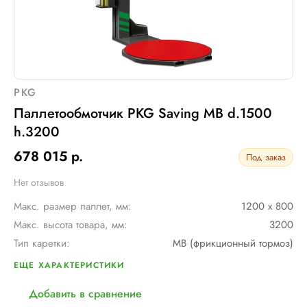
PKG
Паллетообмотчик PKG Saving MB d.1500
h.3200
678 015 р.
Под заказ
Нет отзывов
Макс. размер паллет, мм:
1200 х 800
Макс. высота товара, мм:
3200
Тип каретки:
MB (фрикционный тормоз)
Скорость обмотки:
4 - 12 об/мин
ЕЩЕ ХАРАКТЕРИСТИКИ
Диам. поворотного стола, мм:
1500
Добавить в сравнение
Мин. размер паллет, мм:
600 х 600