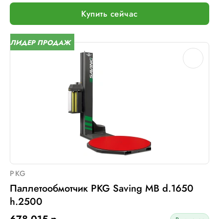
Тип питания:
220В
Купить сейчас
Макс. вес рулона с пленкой, кг:
16
Макс. внеш. диаметр рулона с пленкой, мм:
260
ЛИДЕР ПРОДАЖ
Шир. рулона с пленкой, мм:
500
Макс. грузоподъемность, кг:
2000 (Опция: 3000 )
Электрическое подключение:
220В, 50Гц, 1Фаза
Установленная мощность::
1 кВт
PKG
Паллетообмотчик PKG Saving MB d.1650
h.2500