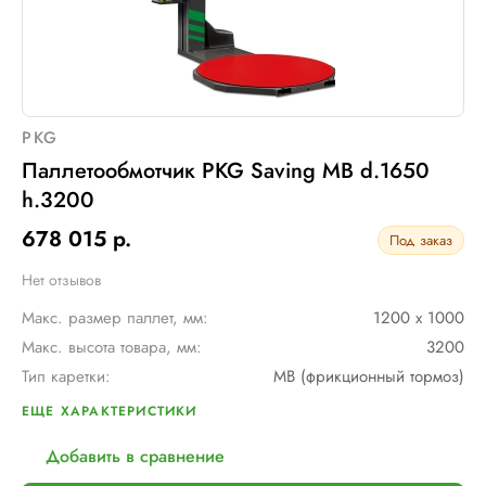
PKG
Паллетообмотчик PKG Saving MB d.1650
h.3200
678 015 р.
Под заказ
Нет отзывов
Макс. размер паллет, мм:
1200 х 1000
Макс. высота товара, мм:
3200
Тип каретки:
MB (фрикционный тормоз)
Скорость обмотки:
4 - 12 об/мин
ЕЩЕ ХАРАКТЕРИСТИКИ
Диам. поворотного стола, мм:
1650
Добавить в сравнение
Мин. размер паллет, мм:
600 х 600