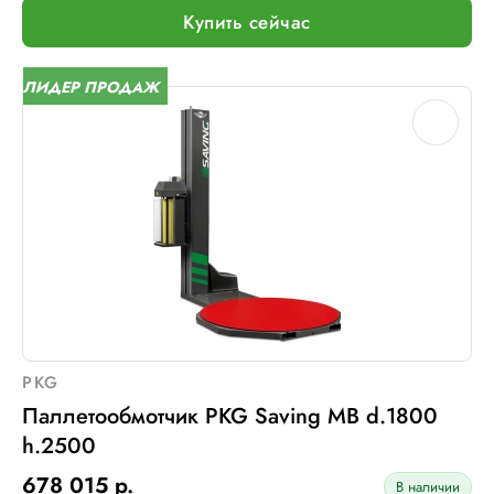
Тип питания:
220В
Купить сейчас
Макс. вес рулона с пленкой, кг:
16
Макс. внеш. диаметр рулона с пленкой, мм:
260
ЛИДЕР ПРОДАЖ
Шир. рулона с пленкой, мм:
500
Макс. грузоподъемность, кг:
2000 (Опция: 3000 )
Электрическое подключение:
220В, 50Гц, 1Фаза
Установленная мощность::
1 кВт
PKG
Паллетообмотчик PKG Saving MB d.1800
h.2500
678 015 р.
В наличии