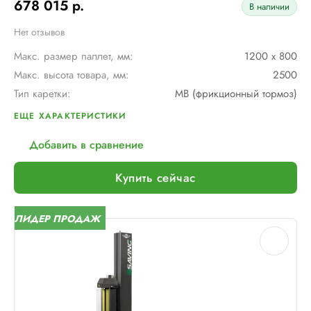
678 015 р.
В наличии
Нет отзывов
Макс. размер паллет, мм:
1200 х 800
Макс. высота товара, мм:
2500
Тип каретки:
MB (фрикционный тормоз)
Скорость обмотки:
4 - 12 об/мин
ЕЩЕ ХАРАКТЕРИСТИКИ
Диам. поворотного стола, мм:
1500
Добавить в сравнение
Мин. размер паллет, мм:
600 х 600
Тип питания:
220В
Купить сейчас
Макс. вес рулона с пленкой, кг:
16
Макс. внеш. диаметр рулона с пленкой, мм:
260
ЛИДЕР ПРОДАЖ
Шир. рулона с пленкой, мм:
500
Макс. грузоподъемность, кг:
2000 (Опция: 3000 )
Электрическое подключение:
220В, 50Гц, 1Фаза
Установленная мощность::
1 кВт