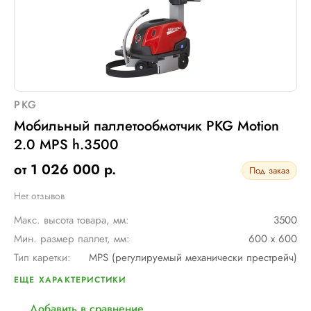
PKG
Мобильный паллетообмотчик PKG Motion
2.0 MPS h.3500
от 1 026 000 р.
Под заказ
Нет отзывов
Макс. высота товара, мм:
3500
Мин. размер паллет, мм:
600 х 600
Тип каретки:
MPS (регулируемый механически престрейч)
Скорость обмотки:
до 90 метров/ мин
ЕЩЕ ХАРАКТЕРИСТИКИ
Тип питания:
2 аккумуляторные батареи AGV по 12В и 110 А/ч в серии
Добавить в сравнение