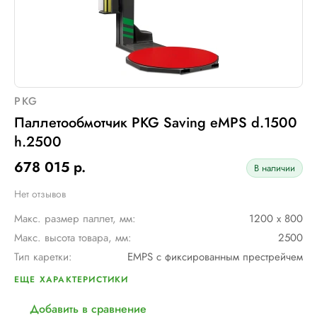
PKG
Паллетообмотчик PKG Saving eMPS d.1500
h.2500
678 015 р.
В наличии
Нет отзывов
Макс. размер паллет, мм:
1200 х 800
Макс. высота товара, мм:
2500
Тип каретки:
EMPS с фиксированным престрейчем
Скорость обмотки:
4 - 12 об/мин
ЕЩЕ ХАРАКТЕРИСТИКИ
Диам. поворотного стола, мм:
1500
Добавить в сравнение
Мин. размер паллет, мм:
600 х 600