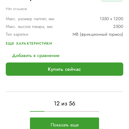
Нет отзывов
Макс. размер паллет, мм:
1350 х 1200
Макс. высота товара, мм:
2500
Тип каретки:
MB (фрикционный тормоз)
Скорость обмотки:
4 - 12 об/мин
ЕЩЕ ХАРАКТЕРИСТИКИ
Диам. поворотного стола, мм:
1800
Добавить в сравнение
Мин. размер паллет, мм:
600 х 600
Тип питания:
220В
Купить сейчас
Макс. вес рулона с пленкой, кг:
16
Макс. внеш. диаметр рулона с пленкой, мм:
260
Шир. рулона с пленкой, мм:
500
Макс. грузоподъемность, кг:
2000 (Опция: 3000 )
12 из 56
Электрическое подключение:
220В, 50Гц, 1Фаза
Установленная мощность::
1 кВт
Показать еще