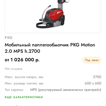
PKG
Мобильный паллетообмотчик PKG Motion
2.0 MPS h.2700
от 1 026 000 р.
Под заказ
Нет отзывов
Макс. высота товара, мм:
2700
Мин. размер паллет, мм:
600 х 600
Тип каретки:
MPS (регулируемый механически престрейч)
Скорость обмотки:
90 м/мин
ЕЩЕ ХАРАКТЕРИСТИКИ
Тип питания:
2 аккумуляторные батареи AGV по 12В и 110 А/ч в серии