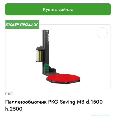
Тип питания:
220В
Купить сейчас
Макс. вес рулона с пленкой, кг:
16
Макс. внеш. диаметр рулона с пленкой, мм:
260
ЛИДЕР ПРОДАЖ
Шир. рулона с пленкой, мм:
500
Макс. грузоподъемность, кг:
2000 (Опция: 3000 )
Электрическое подключение:
220В, 50Гц, 1Фаза
Установленная мощность::
1 кВт
PKG
Паллетообмотчик PKG Saving MB d.1500
h.2500