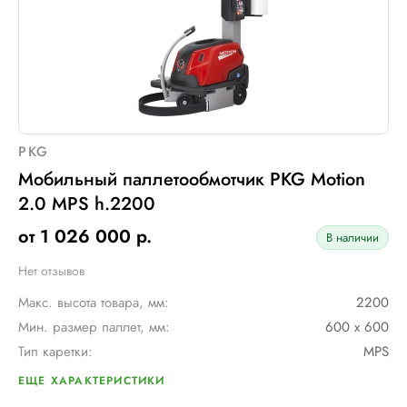
PKG
Мобильный паллетообмотчик PKG Motion
2.0 MPS h.2200
от 1 026 000 р.
В наличии
Нет отзывов
Макс. высота товара, мм:
2200
Мин. размер паллет, мм:
600 х 600
Тип каретки:
MPS
Скорость обмотки:
90 м/мин
ЕЩЕ ХАРАКТЕРИСТИКИ
Тип питания:
2 аккумуляторные батареи AGV по 12В и 110 А/ч в серии