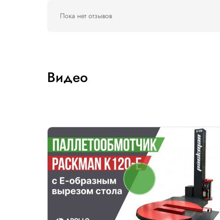
Программирование количества верх
Ручной цикл
Параметры, регулируемые с 
Раздельное кол-во витков внизу и в
Скорость вращения поворотного ст
Раздельная регулировка скорости к
Регулировка натяжения пленки;
Регулировка кол-ва промежуточных 
Задержка фотодатчика (для регулир
Регулировка кол-ва повторных цикло
Включение/отключение работы по ф
Включение/отключение контроля о