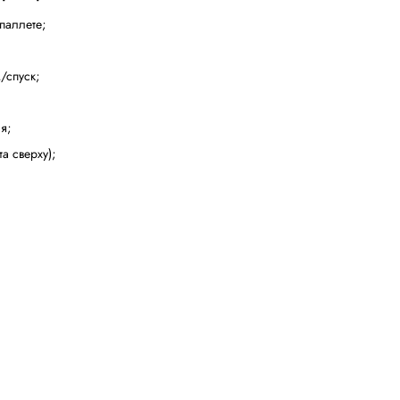
ри помощи инвертора
ретки регулируется независимым инвертором
ый под кареткой с пленкой
мативам CE
я стола
;