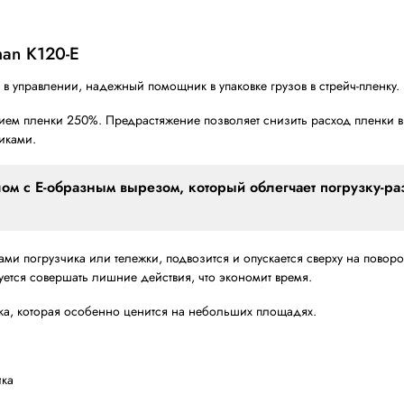
500
2000
220В, 50Гц, 1Фаза
1 кВт
енку Packman K120-Е