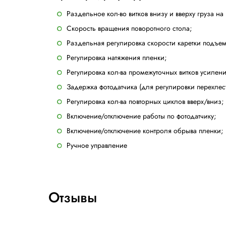
Сенсорная панель оператора
Плавный пуск и остановка в фазе п
Скорость поднятия и опускания ка
Останов безопасности, установленн
Кнопка безопасности согласно нор
Стальной кожух двигателя вращени
Колонна на шарнирном механизме
Память на 10 программ
Циклы упаковки:
Цикл вверх и вниз;
Цикл только вверх или только вниз
Цикл с витками усиления (ручной);