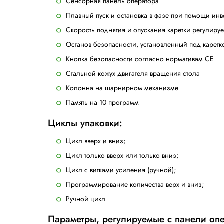
— лучший обмотчик в бюджетном сегменте
Модель оснащена кареткой с фиксированн
сравнению с ручной упаковкой и с бюдж
Данная модель оснащена повор
тележки.
Обычно погрузка происходит так: груз по
или погрузчика свободно входят в вырез 
Е-образный стол – удобная опция для п
Общие характеристики:
Определение высоты груза при пом