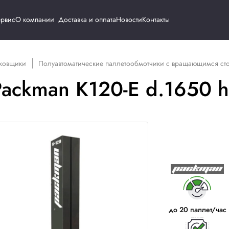
Каталог
Сервис
О компании
Доставка и о
 / Паллетоупаковщики
Полуавтоматические паллетоо
чик Packman K120-