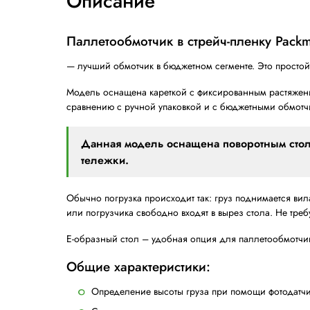
Шир. рулона с пленкой, мм
Макс. грузоподъемность, кг
Электрическое подключение
Установленная мощность:
Описание
Паллетообмотчик в стрейч-пл