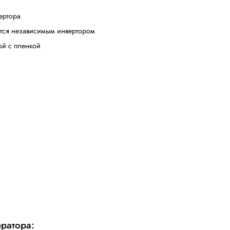
. Это простой в управлении, надежный помощник в упаков
ым растяжением пленки 250%. Предрастяжение позволяет
етными обмотчиками.
отным столом с Е-образным вырезом, который 
днимается вилами погрузчика или тележки, подвозится и
стола. Не требуется совершать лишние действия, что эко
аллетообмотчика, которая особенно ценится на небольш
ощи фотодатчика