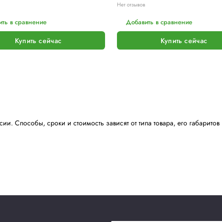
Термотрансферные синтетические
Терм
этикетки
WA
Цена по запросу
Цен