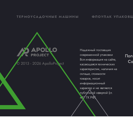
Получи
консул
Заполните форму
свяжется наш ме
на ваши вопрос