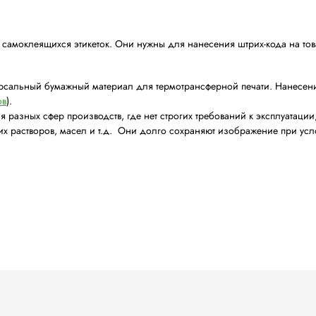
сть рулонных самоклеящихся этикеток. Они нужны для н
ки — это универсальный бумажный материал для термот
лент (
риббонов
).
 подходят для разных сфер производств, где нет строги