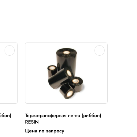
храняют изображение при условии соблюдения условий э