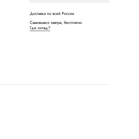
Демонстра
Записатьс
Доставка по в
Самовывоз зав
Где склад?