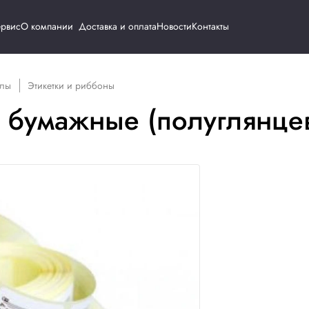
Каталог
Сервис
О компании
Доставка и о
одные материалы
Этикетки и риббоны
рные бумажные (по