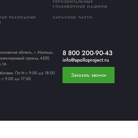
даю
согласие на обработку персональных данных
в соответстви
литикой конфиденциальности
править