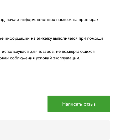
анесения штрих-кода на товар, печати информационных 
рансферной печати. Нанесение информации на этикетку 
х требований к эксплуатации, используются для товаров