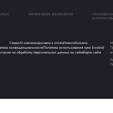
ть
ьтацию
, после чего с вами
Я 
неджер и ответит
По
ы
От