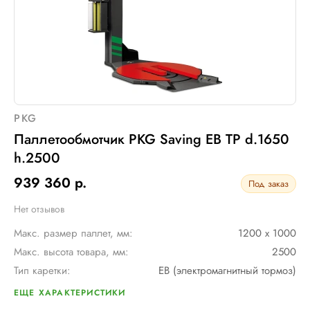
PKG
Паллетообмотчик PKG Saving EB TP d.1650
h.2500
939 360 р.
Под заказ
Нет отзывов
Макс. размер паллет, мм:
1200 х 1000
Макс. высота товара, мм:
2500
Тип каретки:
EB (электромагнитный тормоз)
Диам. поворотного стола, мм:
1650
ЕЩЕ ХАРАКТЕРИСТИКИ
Мин. размер паллет, мм:
1000 х 1200