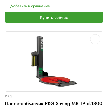
Мин. размер паллет, мм:
1000 х 1200
Добавить в сравнение
Тип питания:
220 В
Макс. вес рулона с пленкой, кг:
16
Купить сейчас
Шир. рулона с пленкой, мм:
500
Макс. грузоподъемность, кг:
1200
Электрическое подключение:
220В, 50Гц, 1Фаза
PKG
Паллетообмотчик PKG Saving MB TP d.1800