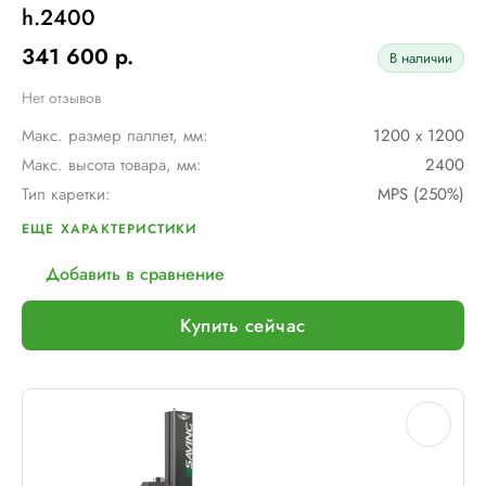
h.2400
341 600 р.
В наличии
Нет отзывов
Макс. размер паллет, мм:
1200 х 1200
Макс. высота товара, мм:
2400
Тип каретки:
MPS (250%)
Скорость обмотки:
12 об./мин
ЕЩЕ ХАРАКТЕРИСТИКИ
Диам. поворотного стола, мм:
1650
Добавить в сравнение
Мин. размер паллет, мм:
600 х 600
Тип питания:
220 В
Купить сейчас
Макс. вес рулона с пленкой, кг:
16
Макс. внеш. диаметр рулона с пленкой, мм:
260
Шир. рулона с пленкой, мм:
500
Макс. грузоподъемность, кг:
2000
Электрическое подключение:
220В, 50Гц, 1Фаза