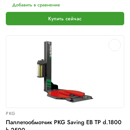
Добавить в сравнение
Тип питания:
220 В
Макс. вес рулона с пленкой, кг:
16
Купить сейчас
Шир. рулона с пленкой, мм:
500
Макс. грузоподъемность, кг:
1200
Электрическое подключение:
220В, 50Гц, 1Фаза
PKG
Паллетообмотчик PKG Saving EB TP d.1800