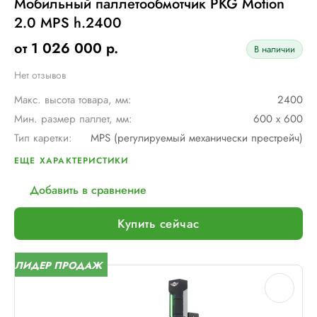
Мобильный паллетообмотчик PKG Motion
2.0 MPS h.2400
от 1 026 000 р.
В наличии
Нет отзывов
Макс. высота товара, мм:
2400
Мин. размер паллет, мм:
600 х 600
Тип каретки:
MPS (регулируемый механически престрейч)
Скорость обмотки:
до 90 метров/ мин
ЕЩЕ ХАРАКТЕРИСТИКИ
Тип питания:
2 аккумуляторные батареи AGV по 12В и 110 А/ч в серии
Добавить в сравнение
Макс. грузоподъемность, кг:
∞
Макс. размер паллет, мм:
∞
Купить сейчас
Шир. рулона с пленкой, мм:
500
Макс. вес рулона с пленкой, кг:
16
ЛИДЕР ПРОДАЖ
Макс. внеш. диаметр рулона с пленкой, мм:
260
Электрическое подключение:
нет