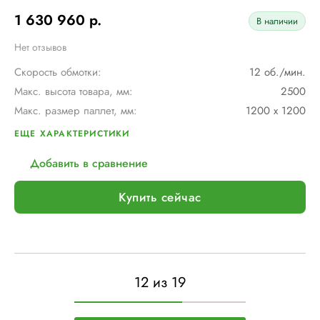
1 630 960 р.
В наличии
Нет отзывов
Скорость обмотки:
12 об./мин.
Макс. высота товара, мм:
2500
Макс. размер паллет, мм:
1200 х 1200
Тип каретки:
MPS (регулируемый механический)
ЕЩЕ ХАРАКТЕРИСТИКИ
Диам. вращения руки, мм:
1700
Добавить в сравнение
Макс. вес рулона с пленкой, кг:
16
Шир. рулона с пленкой, мм:
500
Купить сейчас
Макс. грузоподъемность, кг:
∞
Электрическое подключение:
220В, 50Гц, 1Фаза
Установленная мощность::
1 кВт
12 из 19