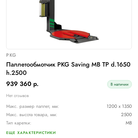
Установленная мощность::
1 кВт
PKG
Паллетообмотчик PKG Saving MB TP d.1650
h.2500
939 360 р.
В наличии
Нет отзывов
Макс. размер паллет, мм:
1200 х 1350
Макс. высота товара, мм:
2500
Тип каретки:
MB
Диам. поворотного стола, мм:
1650
ЕЩЕ ХАРАКТЕРИСТИКИ