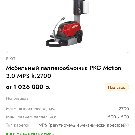
PKG
Мобильный паллетообмотчик PKG Motion
2.0 MPS h.2700
от 1 026 000 р.
Под заказ
Нет отзывов
Макс. высота товара, мм:
2700
Мин. размер паллет, мм:
600 х 600
Тип каретки:
MPS (регулируемый механически престрейч)
Скорость обмотки:
90 м/мин
ЕЩЕ ХАРАКТЕРИСТИКИ