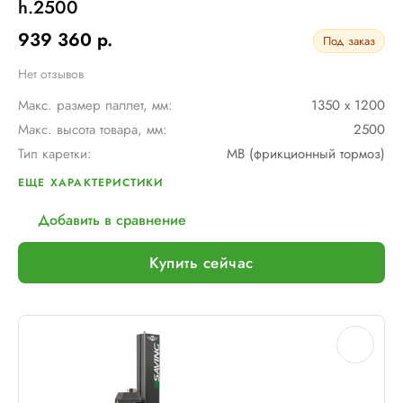
h.2500
939 360 р.
Под заказ
Нет отзывов
Макс. размер паллет, мм:
1350 х 1200
Макс. высота товара, мм:
2500
Тип каретки:
MB (фрикционный тормоз)
Диам. поворотного стола, мм:
1800
ЕЩЕ ХАРАКТЕРИСТИКИ
Мин. размер паллет, мм:
1000 х 1200
Добавить в сравнение
Тип питания:
220 В
Макс. вес рулона с пленкой, кг:
16
Купить сейчас
Шир. рулона с пленкой, мм:
500
Макс. грузоподъемность, кг:
1200
Электрическое подключение:
220В, 50Гц, 1Фаза