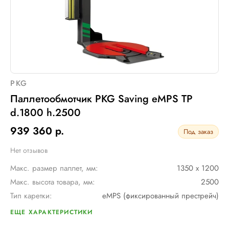
PKG
Паллетообмотчик PKG Saving eMPS TP
d.1800 h.2500
939 360 р.
Под заказ
Нет отзывов
Макс. размер паллет, мм:
1350 х 1200
Макс. высота товара, мм:
2500
Тип каретки:
eMPS (фиксированный престрейч)
Диам. поворотного стола, мм:
1800
ЕЩЕ ХАРАКТЕРИСТИКИ
Мин. размер паллет, мм:
1000 х 1200