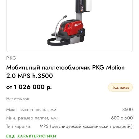
PKG
Мобильный паллетообмотчик PKG Motion
2.0 MPS h.3500
от 1 026 000 р.
Под заказ
Нет отзывов
Макс. высота товара, мм:
3500
Мин. размер паллет, мм:
600 х 600
Тип каретки:
MPS (регулируемый механически престрейч)
Скорость обмотки:
до 90 метров/ мин
ЕЩЕ ХАРАКТЕРИСТИКИ