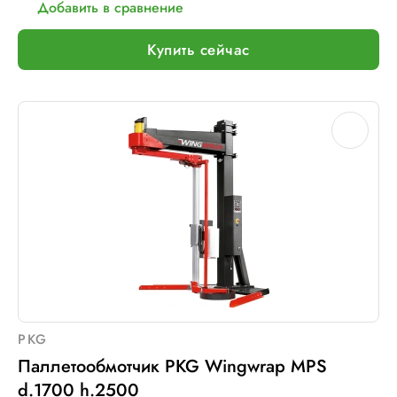
Добавить в сравнение
Тип питания:
220 В
Макс. вес рулона с пленкой, кг:
16
Купить сейчас
Шир. рулона с пленкой, мм:
500
Макс. грузоподъемность, кг:
1200
Электрическое подключение:
220В, 50Гц, 1Фаза
PKG
Паллетообмотчик PKG Wingwrap MPS
d.1700 h.2500