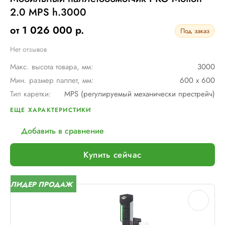
2.0 MPS h.3000
от 1 026 000 р.
Под заказ
Нет отзывов
Макс. высота товара, мм:
3000
Мин. размер паллет, мм:
600 х 600
Тип каретки:
MPS (регулируемый механически престрейч)
Скорость обмотки:
до 90 метров/ мин
ЕЩЕ ХАРАКТЕРИСТИКИ
Тип питания:
2 аккумуляторные батареи AGV по 12В и 110 А/ч в серии
Добавить в сравнение
Макс. грузоподъемность, кг:
∞
Макс. размер паллет, мм:
∞
Купить сейчас
Шир. рулона с пленкой, мм:
500
Макс. вес рулона с пленкой, кг:
16
ЛИДЕР ПРОДАЖ
Макс. внеш. диаметр рулона с пленкой, мм:
260
Электрическое подключение:
нет