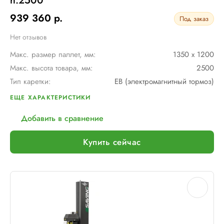
h.2500
939 360 р.
Под заказ
Нет отзывов
Макс. размер паллет, мм:
1350 х 1200
Макс. высота товара, мм:
2500
Тип каретки:
EB (электромагнитный тормоз)
Диам. поворотного стола, мм:
1800
ЕЩЕ ХАРАКТЕРИСТИКИ
Мин. размер паллет, мм:
1000 х 1200
Добавить в сравнение
Тип питания:
220 В
Макс. вес рулона с пленкой, кг:
16
Купить сейчас
Шир. рулона с пленкой, мм:
500
Макс. грузоподъемность, кг:
1200
Электрическое подключение:
220В, 50Гц, 1Фаза