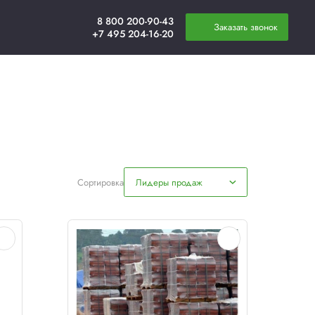
плата
Новости
Контакты
олпаки)
(колпаки)
Сортировка