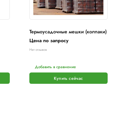
олефиновая (ПОФ)
Термоусад
усадочная пленка
Цена по з
по запросу
Нет отзывов
вов
вить в сравнение
Добавить 
Купить сейчас