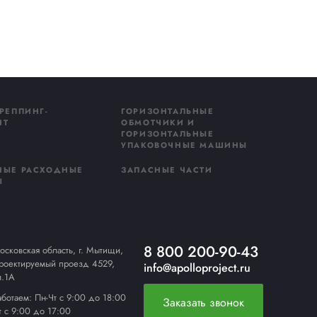
править
(колпаки)
(колпаки)
пособов защиты товаров при хранении и
ли мешок плотно обжимает изделие, формируя