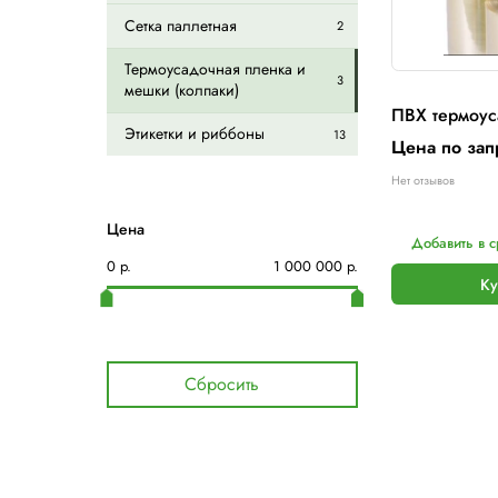
Гуммированный скотч
1
Картонные уголки
6
Сетка паллетная
2
Термоусадочная пленка и
3
мешки (колпаки)
Этикетки и риббоны
13
Н
Цена
0
р.
1 000 000
р.