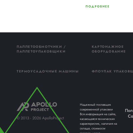
Терм
Терм
Термоуса
транспор