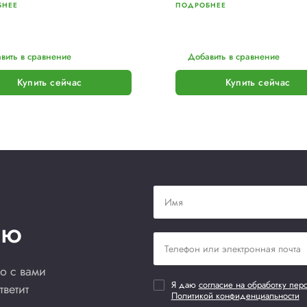
PKG
P
Паллетообмотчик PKG Wing
М
Wrap Auto h.2000
P
от 2 850 000 р.
Ц
В наличии
Нет отзывов
Не
ПОДРОБНЕЕ
П
Добавить в сравнение