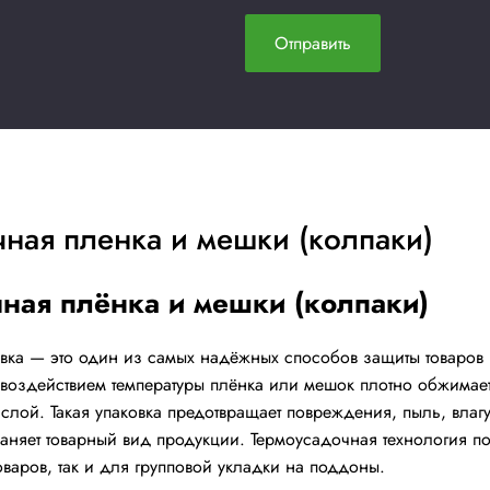
Купить сейчас
ть
ьтацию
, после чего с вами
Я 
неджер и ответит
По
ы