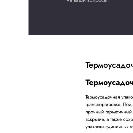
Купить сейчас
Получи
консул
Заполните форму
свяжется наш ме
на ваши вопрос