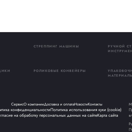
От
оусадочная пленка и мешки 
оусадочная плёнка и мешки 
дочная упаковка — это один из самых надёжных с
тировке. Под воздействием температуры плёнка и