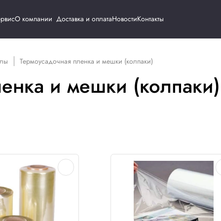
Каталог
Сервис
О компании
Доставка и о
одные материалы
Термоусадочная пленка и мешки (к
ая пленка и мешки 