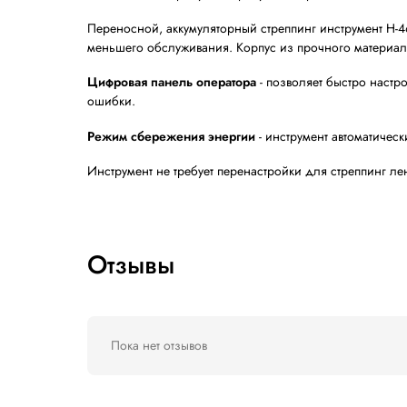
Описание
Аккумуляторный ручной стреп
Разработка всемирно известной компании 
Доступны две версии:
Kronos H-46A
с си
Имеет гибкие настройки, широкий диапа
полностью автоматический режим работы,
строительных материалов (кирпичи,
продукции из древесины (фанера, 
бумаги в рулонах и листах;
тяжелой продукции требующей кре