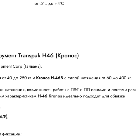
Сварка трением, без ск
250 мм/сек (H-46A), 170
18 Вольт; 4,0 Ампер; Li -
35 минут (20 минут - 70%
4 сек/цикл
4,3 кг (H-46A); 4,4 кг (H-
от -5°... до +4°C