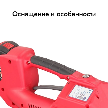
нструмент H-46A-16 и H-46B-19 оснащены двумя бесщёточ
ного материала, эргономичный и идеально сбалансиров
 быстро настроить режим работы, силу натяжения, а такж
т автоматически переходит в этот режим, если не будет 
 стреппинг лент разной толщины. Время сварки, автомат