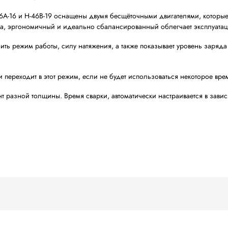
пинг инструмент Transpak H46 (Кронос)
Transpak Equipment Corp (Тайвань).
лой натяжения от 40 до 250 кг и
Kronos H-46B
с силой 
зон регулировки натяжения, возможность работы с ПЭТ 
 благодаря этим характеристикам
H-46 Kronos
идеально
 блоки, плиты);
брус, доски, МДФ);
пкой и сильной фиксации;